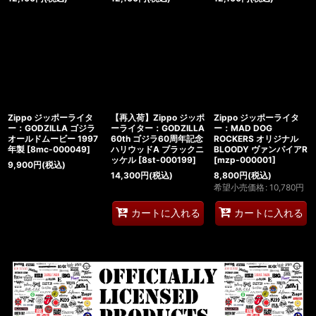
Zippo ジッポーライタ
【再入荷】Zippo ジッポ
Zippo ジッポーライタ
ー：GODZILLA ゴジラ
ーライター：GODZILLA
ー：MAD DOG
オールドムービー 1997
60th ゴジラ60周年記念
ROCKERS オリジナル
年製
[
8mc-000049
]
ハリウッドA ブラックニ
BLOODY ヴァンパイアR
ッケル
[
8st-000199
]
[
mzp-000001
]
9,900
円
(税込)
14,300
円
(税込)
8,800
円
(税込)
希望小売価格
:
10,780
円
カートに入れる
カートに入れる