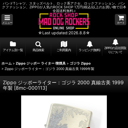
バンドTシャツ、スタッズベルト、ロック系アクセ、ロックファッション、パン
クファッション、ZIPPOが人気のROCK SHOP 1万円(税込)以上のお買い物で日本
全国送料無料♫
メニュー
カート
☆Last updated:2026.8.8☆
ZIPPOの店頭買取
アイテム別一覧
商品検索
ご利用案内
ラッピング(無料)
りについて
ホーム
>
Zippo ジッポー ライター 喫煙具
>
ゴジラ Zippo
>
Zippo ジッポーライター：ゴジラ 2000 真鍮古美 1999年製
Zippo ジッポーライター：ゴジラ 2000 真鍮古美 1999
年製
[
8mc-000113
]