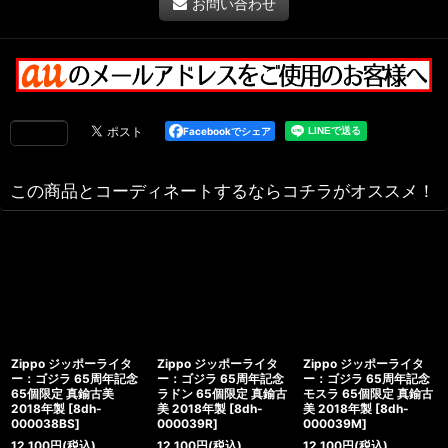
お問い合わせ
Facebookでシェア
この商品とコーディネートするならコチラがオススメ！
Zippo ジッポーライタ
Zippo ジッポーライタ
Zippo ジッポーライタ
ー：ゴジラ 65周年記念
ー：ゴジラ 65周年記念
ー：ゴジラ 65周年記念
65個限定 真鍮古美
ラドン 65個限定 真鍮古
モスラ 65個限定 真鍮古
2018年製
[
8dh-
美 2018年製
[
8dh-
美 2018年製
[
8dh-
000038BS
]
000039R
]
000039M
]
12,100
円
(税込)
12,100
円
(税込)
12,100
円
(税込)