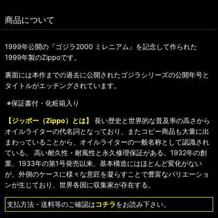
商品について
1999年公開の『ゴジラ2000 ミレニアム』を記念して作られた
1999年製のZippoです。
裏面には本作までの過去に公開されたゴジラシリーズの公開年号と
タイトルがエッチングされています。
※保証書付・化粧箱入り
【ジッポー（Zippo）とは】
長い歴史と世界的な普及率の高さから
オイルライターの代名詞となっており、またコピー商品も大量に出
まわっていることから、オイルライターの一般名称として認識され
ている。 高い耐久性・耐風性と永久修理保証がある。1932年の創
業、1933年の第1号発売以来、基本構造にはほとんど変化がない
が、外側のケースに様々な意匠を凝らすことで豊富なバリエーショ
ンが生じており、世界各国に収集家が存在する。
支払方法・送料等のご確認は
コチラ
をお読み下さい。