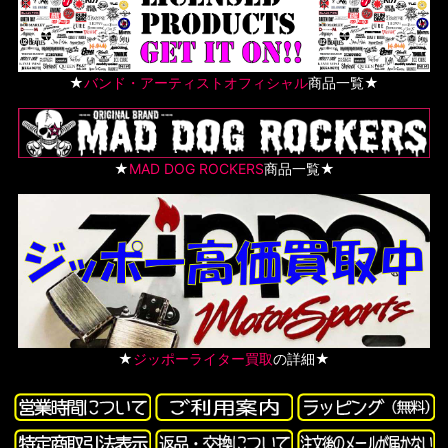
★
バンド・アーティストオフィシャル
商品一覧★
★
MAD DOG ROCKERS
商品一覧★
★
ジッポーライター買取
の詳細★