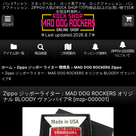
バンドTシャツ、スタッズベルト、ロック系アクセ、ロックファッション、パン
クファッション、ZIPPOが人気のROCK SHOP 1万円(税込)以上のお買い物で日本
全国送料無料♫
メニュー
カート
☆Last updated:2026.8.7☆
ZIPPOの店頭買取
アイテム別一覧
商品検索
ご利用案内
ラッピング(無料)
りについて
ホーム
>
Zippo ジッポー ライター 喫煙具
>
MAD DOG ROCKERS Zippo
>
Zippo ジッポーライター：MAD DOG ROCKERS オリジナル BLOODY ヴァンパ
イアR
Zippo ジッポーライター：MAD DOG ROCKERS オリジ
ナル BLOODY ヴァンパイアR
[
mzp-000001
]