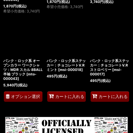
1,870
円
(税込)
3,740
円
(税込)
1,870
円
(税込)
希望小売価格
:
3,740
円
希望小売価格
:
3,740
円
パンク・ロック系 オー
パンク・ロック系ステッ
パンク・ロック系ステッ
プンカラー ワークシャ
カー：チョコレートV.R
カー：チョコレートV.R
ツ：MDR スカル 8BALL
ミント
[
msi-000018
]
ストロベリー
[
msi-
半袖 ブラック
[
mto-
000017
]
495
円
(税込)
000043
]
495
円
(税込)
5,940
円
(税込)
オプション選択
カートに入れる
カートに入れる