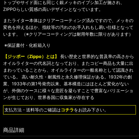
トップやサイド面にも同じく銀メッキのイブシ加工が施され、
ZIPPOらしい質感の高いデザインとなっています。
またライター本体はクリアーコーティング済みですので、メッキの
変色を抑えるほか、指紋等の汚れのお手入れもし易い仕様となって
います。 （※クリアーコーティングは耐用年数に限りがあります）
※保証書付・化粧箱入り
【ジッポー（Zippo）とは】
長い歴史と世界的な普及率の高さから
オイルライターの代名詞となっており、またコピー商品も大量に出
まわっていることから、オイルライターの一般名称として認識され
ている。 高い耐久性・耐風性と永久修理保証がある。1932年の創
業、1933年の第1号発売以来、基本構造にはほとんど変化がない
が、外側のケースに様々な意匠を凝らすことで豊富なバリエーショ
ンが生じており、世界各国に収集家が存在する
支払方法・送料等のご確認は
コチラ
をお読み下さい。
商品詳細