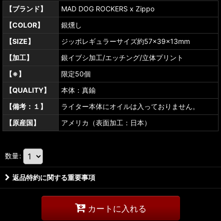
【ブランド】
MAD DOG ROCKERS x Zippo
【COLOR】
銀燻し
【SIZE】
ジッポレギュラーサイズ約57×39×13mm
【加工】
銀イブシ加工/エッチング/立体プリント
【※】
限定50個
【QUALITY】
本体：真鍮
【備考：１】
ライター本体にオイルは入っておりません。
【原産国】
アメリカ（表面加工：日本）
数量
:
返品特約に関する重要事項
カートに入れる