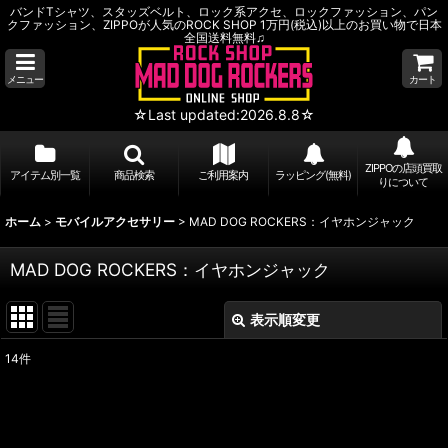
バンドTシャツ、スタッズベルト、ロック系アクセ、ロックファッション、パン
クファッション、ZIPPOが人気のROCK SHOP 1万円(税込)以上のお買い物で日本
全国送料無料♫
メニュー
カート
☆Last updated:2026.8.8☆
ZIPPOの店頭買取
アイテム別一覧
商品検索
ご利用案内
ラッピング(無料)
りについて
ホーム
>
モバイルアクセサリー
>
MAD DOG ROCKERS：イヤホンジャック
MAD DOG ROCKERS：イヤホンジャック
表示順変更
閉じる
14
件
表示数
:
並び順
: