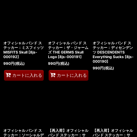
オフィシャル バンド ス
オフィシャル バンド ス
オフィシャル バンド ス
テッカー：ミスフィッツ
テッカー：ザ・ジャーム
テッカー：ディセンデン
MISFITS Skull
[
8js-
ズ THE GERMS Skull
ツ DESCENDENTS
000192
]
Logo
[
8js-000191
]
Everything Sucks
[
8js-
000190
]
990
円
(税込)
990
円
(税込)
990
円
(税込)
カートに入れる
カートに入れる
オフィシャル バンド ス
【再入荷】オフィシャル
【再入荷】オフィシャル
テッカー：ソーシャルデ
バンド ステッカー：サ
バンド ステッカー：サ