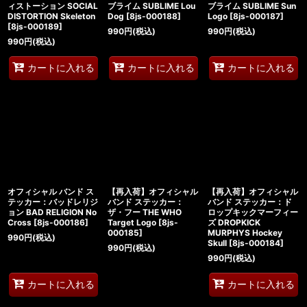
ィストーション SOCIAL
ブライム SUBLIME Lou
ブライム SUBLIME Sun
DISTORTION Skeleton
Dog
[
8js-000188
]
Logo
[
8js-000187
]
[
8js-000189
]
990
円
(税込)
990
円
(税込)
990
円
(税込)
カートに入れる
カートに入れる
カートに入れる
オフィシャル バンド ス
【再入荷】オフィシャル
【再入荷】オフィシャル
テッカー：バッドレリジ
バンド ステッカー：
バンド ステッカー：ド
ョン BAD RELIGION No
ザ・フー THE WHO
ロップキックマーフィー
Cross
[
8js-000186
]
Target Logo
[
8js-
ズ DROPKICK
000185
]
MURPHYS Hockey
990
円
(税込)
Skull
[
8js-000184
]
990
円
(税込)
990
円
(税込)
カートに入れる
カートに入れる