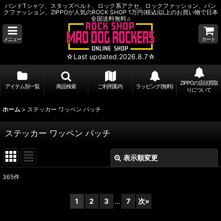
バンドTシャツ、スタッズベルト、ロック系アクセ、ロックファッション、パン
クファッション、ZIPPOが人気のROCK SHOP 1万円(税込)以上のお買い物で日本
全国送料無料♫
メニュー
カート
☆Last updated:2026.8.7☆
ZIPPOの店頭買取
アイテム別一覧
商品検索
ご利用案内
ラッピング(無料)
りについて
ホーム
>
ステッカー ワッペン パッチ
ステッカー ワッペン パッチ
表示順変更
閉じる
365
件
サブカテゴリ
:
1
2
3
...
7
次
»
表示数
: