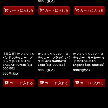
990
円
(税込)
カートに入れる
カートに入れる
カートに入れる
【再入荷】オフィシャル
オフィシャル バンド ス
オフィシャル バンド ス
バンド ステッカー：ブ
テッカー：ブラックサバ
テッカー：モーターヘッ
ラックサバス BLACK
ス BLACK SABBATH
ド MOTORHEAD
SABBATH Cross
[
8js-
Logo
[
8js-000156
]
England
[
8js-000155
]
000157
]
990
円
(税込)
990
円
(税込)
990
円
(税込)
カートに入れる
カートに入れる
カートに入れる