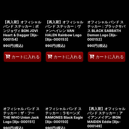
【再入荷】オフィシャル
【再入荷】オフィシャル
オフィシャル バンド ス
バンド ステッカー：ボ
バンド ステッカー：ヴ
テッカー：ブラックサバ
ンジョヴィ BON JOVI
ァンヘイレン VAN
ス BLACK SABBATH
Heart & Dagger
[
8js-
HALEN Rainbow Logo
Demon Logo
[
8js-
000154
]
[
8js-000153
]
000152
]
990
円
(税込)
990
円
(税込)
990
円
(税込)
カートに入れる
カートに入れる
カートに入れる
オフィシャル バンド ス
オフィシャル バンド ス
【再入荷】オフィシャル
テッカー：ザ・フー
テッカー：ラモーンズ
バンド ステッカー：ア
THE WHO Union Jack
RAMONES Black Eagle
イアンメイデン IRON
Logo
[
8js-000151
]
[
8js-000150
]
MAIDEN Eddie
[
8js-
000149
]
990
円
(税込)
990
円
(税込)