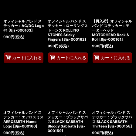
オフィシャル バンド ス
オフィシャル バンド ス
【再入荷】オフィシャル
テッカー：AC/DC Logo
テッカー：ローリングス
バンド ステッカー：モ
#1
[
8js-000163
]
トーンズ ROLLING
ーターヘッド
STONES Sticky
MOTORHEAD Rock &
990
円
(税込)
Fingers
[
8js-000162
]
Roll
[
8js-000161
]
990
円
(税込)
990
円
(税込)
カートに入れる
カートに入れる
カートに入れる
オフィシャル バンド ス
オフィシャル バンド ス
オフィシャル バンド ス
テッカー：エアロスミス
テッカー：ブラックサバ
テッカー：ブラックサバ
AEROSMITH Name
ス BLACK SABBATH
ス BLACK SABBATH
Logo
[
8js-000160
]
Bloody Sabbath
[
8js-
Thirteen
[
8js-000158
]
000159
]
990
円
(税込)
990
円
(税込)