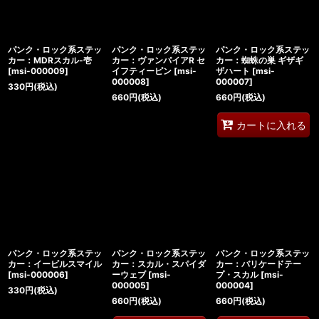
パンク・ロック系ステッ
パンク・ロック系ステッ
パンク・ロック系ステッ
カー：MDRスカル-壱
カー：ヴァンパイアR セ
カー：蜘蛛の巣 ギザギ
[
msi-000009
]
イフティーピン
[
msi-
ザハート
[
msi-
000008
]
000007
]
330
円
(税込)
660
円
(税込)
660
円
(税込)
カートに入れる
パンク・ロック系ステッ
パンク・ロック系ステッ
パンク・ロック系ステッ
カー：イービルスマイル
カー：スカル・スパイダ
カー：バリケードテー
[
msi-000006
]
ーウェブ
[
msi-
プ・スカル
[
msi-
000005
]
000004
]
330
円
(税込)
660
円
(税込)
660
円
(税込)