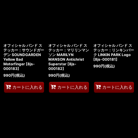
オフィシャル バンド ス
オフィシャル バンド ス
オフィシャル バンド ス
テッカー：サウンドガー
テッカー：マリリンマン
テッカー：リンキンパー
デン SOUNDGARDEN
ソン MARILYN
ク LINKIN PARK Logo
Yellow Bad
MANSON Antichrist
[
8js-000181
]
Motorfinger
[
8js-
Superstar
[
8js-
990
円
(税込)
000183
]
000182
]
990
円
(税込)
990
円
(税込)
カートに入れる
カートに入れる
カートに入れる