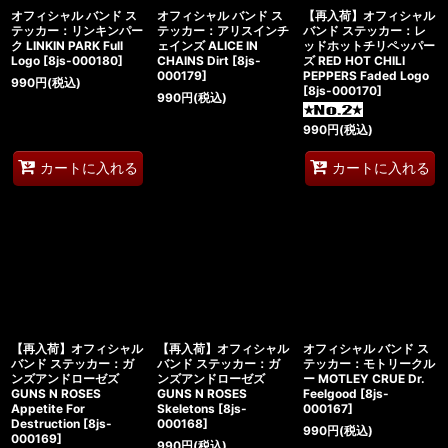
オフィシャル バンド ス
オフィシャル バンド ス
【再入荷】オフィシャル
テッカー：リンキンパー
テッカー：アリスインチ
バンド ステッカー：レ
ク LINKIN PARK Full
ェインズ ALICE IN
ッドホットチリペッパー
Logo
[
8js-000180
]
CHAINS Dirt
[
8js-
ズ RED HOT CHILI
000179
]
PEPPERS Faded Logo
990
円
(税込)
[
8js-000170
]
990
円
(税込)
990
円
(税込)
カートに入れる
カートに入れる
【再入荷】オフィシャル
【再入荷】オフィシャル
オフィシャル バンド ス
バンド ステッカー：ガ
バンド ステッカー：ガ
テッカー：モトリークル
ンズアンドローゼズ
ンズアンドローゼズ
ー MOTLEY CRUE Dr.
GUNS N ROSES
GUNS N ROSES
Feelgood
[
8js-
Appetite For
Skeletons
[
8js-
000167
]
Destruction
[
8js-
000168
]
990
円
(税込)
000169
]
990
円
(税込)