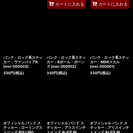
カートに入れる
カートに入れる
パンク・ロック系ステッ
パンク・ロック系ステッ
パンク・ロック系ステッ
カー：ヴァンパイアR
カー：8ボール・ボーン
カー：MDRスカル
[
msi-000003
]
ズ
[
msi-000002
]
[
msi-000001
]
330
円
(税込)
330
円
(税込)
330
円
(税込)
オフィシャル バンド ス
オフィシャル バンド ス
オフィシャル バンド ス
テッカー：ローリングス
テッカー：アリスインチ
テッカー：アリスインチ
トーンズ ROLLING
ェインズ ALICE IN
ェインズ ALICE IN