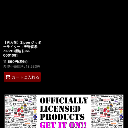
【再入荷】Zippo ジッポ
ーライター：天野喜孝
ZIPPO 櫻姫
[
8hl-
000108
]
11,550
円
(税込)
希望小売価格
:
13,530
円
カートに入れる