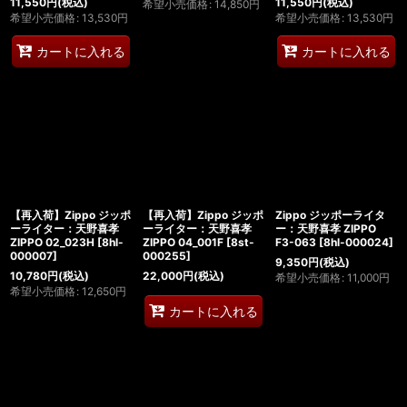
11,550
円
(税込)
11,550
円
(税込)
希望小売価格
:
14,850
円
希望小売価格
:
13,530
円
希望小売価格
:
13,530
円
カートに入れる
カートに入れる
【再入荷】Zippo ジッポ
【再入荷】Zippo ジッポ
Zippo ジッポーライタ
ーライター：天野喜孝
ーライター：天野喜孝
ー：天野喜孝 ZIPPO
ZIPPO 02_023H
[
8hl-
ZIPPO 04_001F
[
8st-
F3-063
[
8hl-000024
]
000007
]
000255
]
9,350
円
(税込)
10,780
円
(税込)
22,000
円
(税込)
希望小売価格
:
11,000
円
希望小売価格
:
12,650
円
カートに入れる