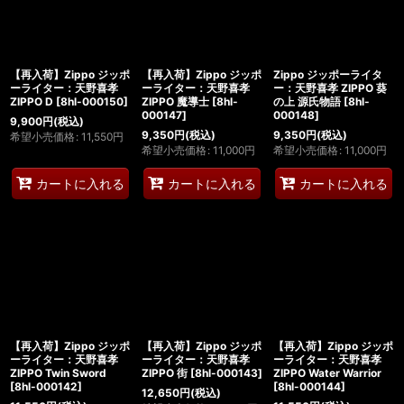
絞り込む
【再入荷】Zippo ジッポ
【再入荷】Zippo ジッポ
Zippo ジッポーライタ
ーライター：天野喜孝
ーライター：天野喜孝
ー：天野喜孝 ZIPPO 葵
ZIPPO D
[
8hl-000150
]
ZIPPO 魔導士
[
8hl-
の上 源氏物語
[
8hl-
000147
]
000148
]
9,900
円
(税込)
9,350
円
(税込)
9,350
円
(税込)
希望小売価格
:
11,550
円
希望小売価格
:
11,000
円
希望小売価格
:
11,000
円
カートに入れる
カートに入れる
カートに入れる
【再入荷】Zippo ジッポ
【再入荷】Zippo ジッポ
【再入荷】Zippo ジッポ
ーライター：天野喜孝
ーライター：天野喜孝
ーライター：天野喜孝
ZIPPO Twin Sword
ZIPPO 街
[
8hl-000143
]
ZIPPO Water Warrior
[
8hl-000142
]
[
8hl-000144
]
12,650
円
(税込)