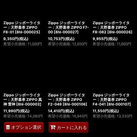
Zippo ジッポーライタ
Zippo ジッポーライタ
Zippo ジッポーライタ
ー：天野喜孝 ZIPPO
ー：天野喜孝 ZIPPO F7-
ー：天野喜孝 ZIPPO
F6-01
[
8hl-000025
]
00
[
8hl-000027
]
F8-082
[
8hl-000026
]
9,350
円
(税込)
10,753
円
(税込)
9,955
円
(税込)
希望小売価格
:
11,000
円
希望小売価格
:
12,650
円
希望小売価格
:
11,660
円
Zippo ジッポーライタ
Zippo ジッポーライタ
Zippo ジッポーライタ
ー：天野喜孝 ZIPPO 風
ー：天野喜孝 ZIPPO
ー：天野喜孝 ZIPPO
神 雷神
[
8hl-000003
]
F2-049
[
8hl-000106
]
F4-041
[
8hl-000107
]
11,990
円
(税込)
14,410
円
(税込)
11,550
円
(税込)
希望小売価格
:
14,080
円
希望小売価格
:
16,940
円
希望小売価格
:
13,530
円
オプション選択
カートに入れる