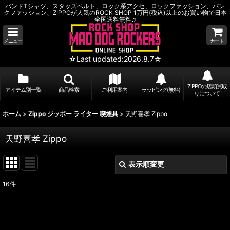
バンドTシャツ、スタッズベルト、ロック系アクセ、ロックファッション、パン
クファッション、ZIPPOが人気のROCK SHOP 1万円(税込)以上のお買い物で日本
全国送料無料♫
メニュー
カート
☆Last updated:2026.8.7☆
ZIPPOの店頭買取
アイテム別一覧
商品検索
ご利用案内
ラッピング(無料)
りについて
ホーム
>
Zippo ジッポー ライター 喫煙具
>
天野喜孝 Zippo
天野喜孝 Zippo
表示順変更
閉じる
16
件
表示数
:
並び順
: