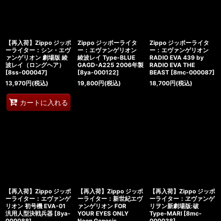
【再入荷】Zippo ジッポ
Zippo ジッポーライタ
Zippo ジッポーライタ
ーライター：シン・エヴ
ー：エヴァンゲリオン
ー：エヴァンゲリオン
ァンゲリオン 劇場版 綾
綾波レイ Type-BLUE
RADIO EVA 439 by
波レイ（ロングヘア）
GAGD-A225 2006年製
RADIO EVA THE
[
8ss-000047
]
[
8ya-000122
]
BEAST
[
8mc-000087
]
13,970
円
(税込)
19,800
円
(税込)
18,700
円
(税込)
カートに入れる
【再入荷】Zippo ジッポ
【再入荷】Zippo ジッポ
【再入荷】Zippo ジッポ
ーライター：エヴァンゲ
ーライター：新世紀エヴ
ーライター：ヱヴァンゲ
リオン 初号機 EVA-01
ァンゲリオン FOR
リヲン新劇場版:破
汎用人型決戦兵器
[
8ya-
YOUR EYES ONLY
Type-MARI
[
8mc-
000088
]
Neon Genesis
000038
]