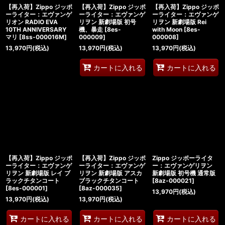
【再入荷】Zippo ジッポ
【再入荷】Zippo ジッポ
【再入荷】Zippo ジッポ
ーライター：エヴァンゲ
ーライター：エヴァンゲ
ーライター：エヴァンゲ
リオン RADIO EVA
リヲン 新劇場版 初号
リヲン 新劇場版 Rei
10TH ANNIVERSARY
機、暴走
[
8es-
with Moon
[
8es-
マリ
[
8ss-000016M
]
000009
]
000008
]
13,970
円
(税込)
13,970
円
(税込)
13,970
円
(税込)
カートに入れる
カートに入れる
【再入荷】Zippo ジッポ
【再入荷】Zippo ジッポ
Zippo ジッポーライタ
ーライター：エヴァンゲ
ーライター：エヴァンゲ
ー：エヴァンゲリヲン
リヲン 新劇場版 レイ ブ
リヲン 新劇場版 アスカ
新劇場版 初号機 通常版
ラックチタンコート
ブラックチタンコート
[
8az-000021
]
[
8es-000001
]
[
8az-000035
]
13,970
円
(税込)
13,970
円
(税込)
13,970
円
(税込)
カートに入れる
カートに入れる
カートに入れる