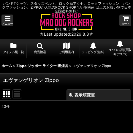
バンドTシャツ、スタッズベルト、ロック系アクセ、ロックファッション、パン
クファッション、ZIPPOが人気のROCK SHOP 1万円(税込)以上のお買い物で日本
全国送料無料♫
メニュー
カート
☆Last updated:2026.8.8☆
ZIPPOの店頭買取
アイテム別一覧
商品検索
ご利用案内
ラッピング(無料)
りについて
ホーム
>
Zippo ジッポー ライター 喫煙具
>
エヴァンゲリオン Zippo
エヴァンゲリオン Zippo
表示順変更
閉じる
43
件
表示数
:
並び順
: