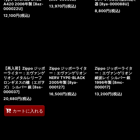
A420 2006年製
[
8az-
器
[
8ya-000088U
]
13,970
円
(税込)
000022U
]
8,800
円
(税込)
12,100
円
(税込)
【再入荷】Zippo ジッポ
Zippo ジッポーライタ
Zippo ジッポーライタ
ーライター：エヴァンゲ
ー：エヴァンゲリオン
ー：エヴァンゲリオン
リオン メタルレリーフ
NERV TYPE-BLACK
綾波レイ シルバー 銀
ロンギヌスの槍（エガヲ
2005年製
[
8ya-
1996年製
[
8mc-
ズ） シルバー 銀
[
8ss-
000127
]
000017
]
000037
]
16,500
円
(税込)
13,200
円
(税込)
20,680
円
(税込)
カートに入れる