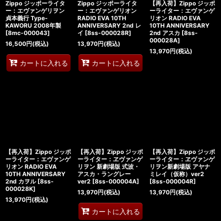
Zippo ジッポーライタ
Zippo ジッポーライタ
【再入荷】Zippo ジッポ
ー：エヴァンゲリヲン
ー：エヴァンゲリオン
ーライター：エヴァンゲ
貞本義行 Type-
RADIO EVA 10TH
リオン RADIO EVA
KAWORU 2008年製
ANNIVERSARY 2nd レ
10TH ANNIVERSARY
[
8mc-000043
]
イ
[
8ss-000028R
]
2nd アスカ
[
8ss-
000028A
]
16,500
円
(税込)
13,970
円
(税込)
13,970
円
(税込)
カートに入れる
カートに入れる
【再入荷】Zippo ジッポ
【再入荷】Zippo ジッポ
【再入荷】Zippo ジッポ
ーライター：エヴァンゲ
ーライター：ヱヴァンゲ
ーライター：ヱヴァンゲ
リオン RADIO EVA
リヲン 新劇場版 式波・
リヲン新劇場版 アヤナ
10TH ANNIVERSARY
アスカ・ラングレー
ミレイ（仮称）ver2
2nd カヲル
[
8ss-
ver2
[
8ss-000004A
]
[
8ss-000004R
]
000028K
]
13,970
円
(税込)
13,970
円
(税込)
13,970
円
(税込)
カートに入れる