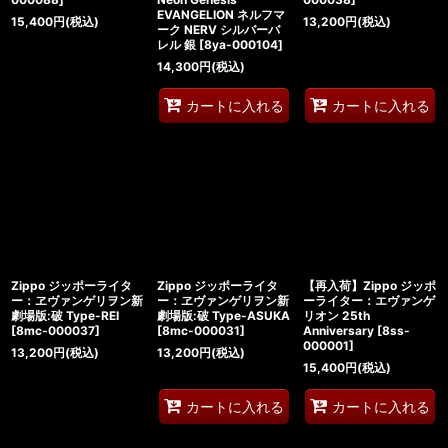
EVANGELION ネルフマ
15,400
円
(税込)
13,200
円
(税込)
ーク NERV シルバーバ
レル 銀
[
8ya-000104
]
14,300
円
(税込)
カートに入れる
カートに入れる
Zippo ジッポーライタ
Zippo ジッポーライタ
【再入荷】Zippo ジッポ
ー：ヱヴァンゲリヲン新
ー：ヱヴァンゲリヲン新
ーライター：エヴァンゲ
劇場版:破 Type-REI
劇場版:破 Type-ASUKA
リオン 25th
[
8mc-000037
]
[
8mc-000031
]
Anniversary
[
8ss-
000001
]
13,200
円
(税込)
13,200
円
(税込)
15,400
円
(税込)
カートに入れる
カートに入れる