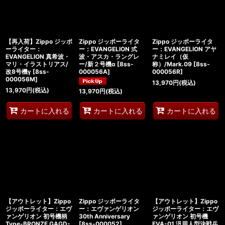
絞り込む
【再入荷】Zippo ジッポ
Zippo ジッポーライタ
Zippo ジッポーライタ
ーライター：
ー：EVANGELION 式
ー：EVANGELION アヤ
EVANGELION 真希波・
波・アスカ・ラングレ
ナミレイ（仮
マリ・イラストリアス/
ー/新２号機α
[
8ss-
称）/Mark.09
[
8ss-
改8号機γ
[
8ss-
000056A
]
000056R
]
000056M
]
13,970
円
(税込)
13,970
円
(税込)
13,970
円
(税込)
カートに入れる
カートに入れる
カートに入れる
【アウトレット】Zippo
Zippo ジッポーライタ
【アウトレット】Zippo
ジッポーライター：エヴ
ー：エヴァンゲリオン
ジッポーライター：エヴ
ァンゲリオン 初号機柄
30th Anniversary
ァンゲリオン 初号機
Type-BRONZE GAGD-
[
8ss-000052
]
EVA-01 汎用人型決戦兵