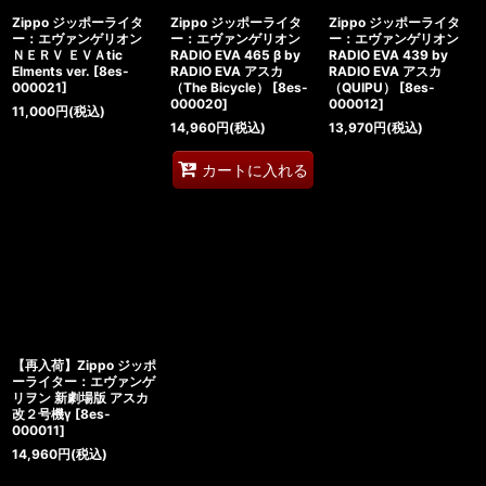
Zippo ジッポーライタ
Zippo ジッポーライタ
Zippo ジッポーライタ
ー：エヴァンゲリオン
ー：エヴァンゲリオン
ー：エヴァンゲリオン
ＮＥＲＶ ＥＶＡtic
RADIO EVA 465 β by
RADIO EVA 439 by
Elments ver.
[
8es-
RADIO EVA アスカ
RADIO EVA アスカ
000021
]
（The Bicycle）
[
8es-
（QUIPU）
[
8es-
000020
]
000012
]
11,000
円
(税込)
14,960
円
(税込)
13,970
円
(税込)
カートに入れる
【再入荷】Zippo ジッポ
ーライター：エヴァンゲ
リヲン 新劇場版 アスカ
改２号機γ
[
8es-
000011
]
14,960
円
(税込)