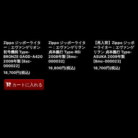
Zippo ジッポーライタ
Zippo ジッポーライタ
【再入荷】Zippo ジッポ
ー：エヴァンゲリオン
ー：エヴァンゲリヲン
ーライター：エヴァンゲ
初号機柄 Type-
貞本義行 Type-REI
リヲン 貞本義行 Type-
BRONZE GAGD-A420
2008年製
[
8mc-
ASUKA 2009年製
2009年製
[
8az-
000032
]
[
8mc-000023
]
000022
]
19,800
円
(税込)
18,700
円
(税込)
18,700
円
(税込)
カートに入れる