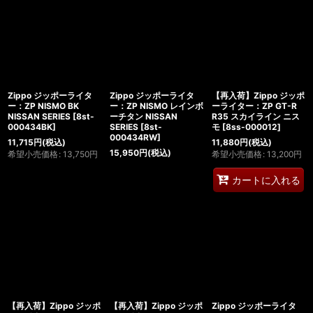
Zippo ジッポーライタ
Zippo ジッポーライタ
【再入荷】Zippo ジッポ
ー：ZP NISMO BK
ー：ZP NISMO レインボ
ーライター：ZP GT-R
NISSAN SERIES
[
8st-
ーチタン NISSAN
R35 スカイライン ニス
000434BK
]
SERIES
[
8st-
モ
[
8ss-000012
]
000434RW
]
11,715
円
(税込)
11,880
円
(税込)
15,950
円
(税込)
希望小売価格
:
13,750
円
希望小売価格
:
13,200
円
カートに入れる
【再入荷】Zippo ジッポ
【再入荷】Zippo ジッポ
Zippo ジッポーライタ