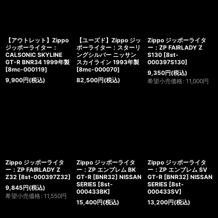
絞り込む
【アウトレット】Zippo
【ユーズド】Zippo ジッ
Zippo ジッポーライタ
ジッポーライター：
ポーライター：スターリ
ー：ZP FAIRLADY Z
CALSONIC SKYLINE
ングシルバー ニッサン
S130
[
8st-
GT-R BNR34 1999年製
スカイライン 1993年製
000397S130
]
[
8mc-000119
]
[
8mc-000070
]
9,350
円
(税込)
9,900
円
(税込)
82,500
円
(税込)
希望小売価格
:
11,000
円
Zippo ジッポーライタ
Zippo ジッポーライタ
Zippo ジッポーライタ
ー：ZP FAIRLADY Z
ー：ZP エンブレム BK
ー：ZP エンブレム SV
Z32
[
8st-000397Z32
]
GT-R [BNR32] NISSAN
GT-R [BNR32] NISSAN
SERIES
[
8st-
SERIES
[
8st-
9,845
円
(税込)
000433BK
]
000433SV
]
希望小売価格
:
11,550
円
15,400
円
(税込)
13,200
円
(税込)