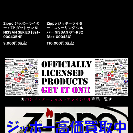
Zippo ジッポーライタ
Zippo ジッポーライタ
ー：ZP ダットサン Ni
ー：スターリング シル
NISSAN SERIES
[
8st-
バー NISSAN GT-R32
000435NI
]
[
8st-000486
]
9,900
円
(税込)
110,000
円
(税込)
★
バンド・アーティストオフィシャル
商品一覧★