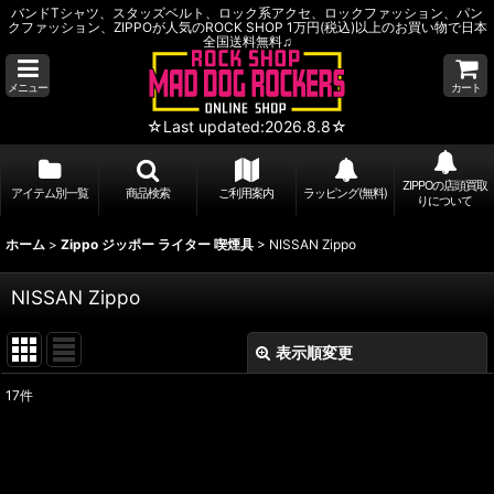
バンドTシャツ、スタッズベルト、ロック系アクセ、ロックファッション、パン
クファッション、ZIPPOが人気のROCK SHOP 1万円(税込)以上のお買い物で日本
全国送料無料♫
メニュー
カート
☆Last updated:2026.8.8☆
ZIPPOの店頭買取
アイテム別一覧
商品検索
ご利用案内
ラッピング(無料)
りについて
ホーム
>
Zippo ジッポー ライター 喫煙具
>
NISSAN Zippo
NISSAN Zippo
表示順変更
閉じる
17
件
表示数
:
並び順
: