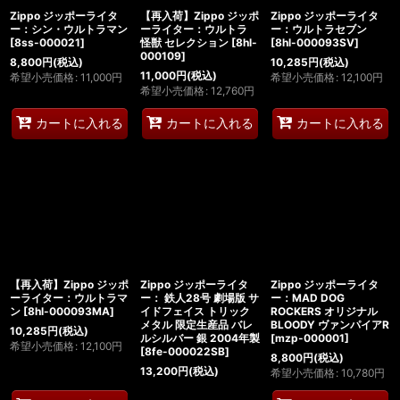
Zippo ジッポーライタ
【再入荷】Zippo ジッポ
Zippo ジッポーライタ
ー：シン・ウルトラマン
ーライター：ウルトラ
ー：ウルトラセブン
[
8ss-000021
]
怪獣 セレクション
[
8hl-
[
8hl-000093SV
]
000109
]
8,800
円
(税込)
10,285
円
(税込)
11,000
円
(税込)
希望小売価格
:
11,000
円
希望小売価格
:
12,100
円
希望小売価格
:
12,760
円
カートに入れる
カートに入れる
カートに入れる
【再入荷】Zippo ジッポ
Zippo ジッポーライタ
Zippo ジッポーライタ
ーライター：ウルトラマ
ー： 鉄人28号 劇場版 サ
ー：MAD DOG
ン
[
8hl-000093MA
]
イドフェイス トリック
ROCKERS オリジナル
メタル 限定生産品 バレ
BLOODY ヴァンパイアR
10,285
円
(税込)
ルシルバー 銀 2004年製
[
mzp-000001
]
希望小売価格
:
12,100
円
[
8fe-000022SB
]
8,800
円
(税込)
13,200
円
(税込)
希望小売価格
:
10,780
円