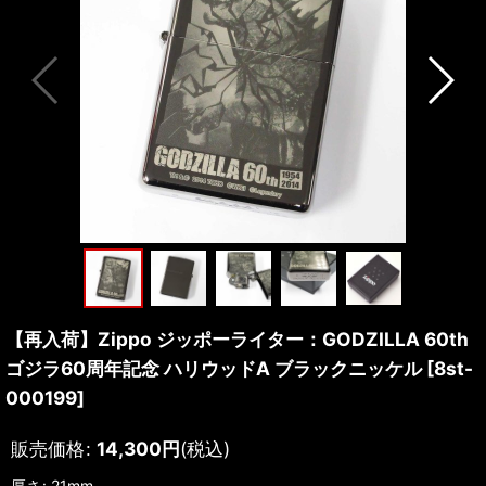
【再入荷】Zippo ジッポーライター：GODZILLA 60th
ゴジラ60周年記念 ハリウッドA ブラックニッケル
[
8st-
000199
]
販売価格
:
14,300
円
(税込)
厚さ
:
21mm