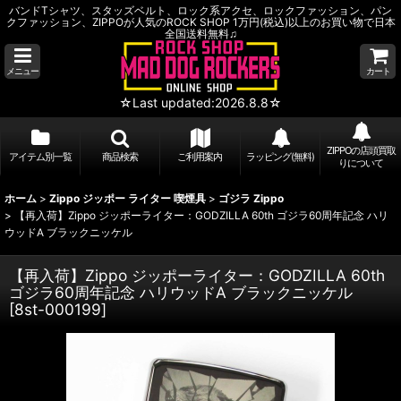
バンドTシャツ、スタッズベルト、ロック系アクセ、ロックファッション、パン
クファッション、ZIPPOが人気のROCK SHOP 1万円(税込)以上のお買い物で日本
全国送料無料♫
メニュー
カート
☆Last updated:2026.8.8☆
ZIPPOの店頭買取
アイテム別一覧
商品検索
ご利用案内
ラッピング(無料)
りについて
ホーム
>
Zippo ジッポー ライター 喫煙具
>
ゴジラ Zippo
>
【再入荷】Zippo ジッポーライター：GODZILLA 60th ゴジラ60周年記念 ハリ
ウッドA ブラックニッケル
【再入荷】Zippo ジッポーライター：GODZILLA 60th
ゴジラ60周年記念 ハリウッドA ブラックニッケル
[
8st-000199
]