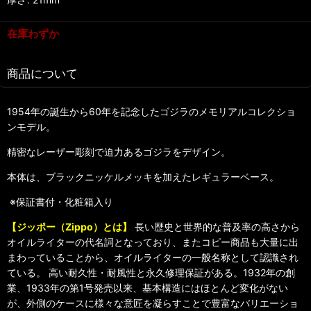
在庫わずか
商品について
1954年の誕生から60年を記念したゴジラのメモリアルコレクショ
ンモデル。
精密なレーザー彫刻で迫力あるゴジラをデザイン。
本体は、ブラックニッケルメッキを加えたレギュラーベース。
※保証書付・化粧箱入り
【ジッポー（Zippo）とは】
長い歴史と世界的な普及率の高さから
オイルライターの代名詞となっており、またコピー商品も大量に出
まわっていることから、オイルライターの一般名称として認識され
ている。 高い耐久性・耐風性と永久修理保証がある。1932年の創
業、1933年の第1号発売以来、基本構造にはほとんど変化がない
が、外側のケースに様々な意匠を凝らすことで豊富なバリエーショ