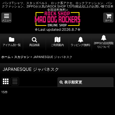
バンドTシャツ、スタッズベルト、ロック系アクセ、ロックファッション、パン
クファッション、ZIPPOが人気のROCK SHOP 1万円(税込)以上のお買い物で日本
全国送料無料♫
メニュー
カート
☆Last updated:2026.8.7☆
ZIPPOの店頭買取
アイテム別一覧
商品検索
ご利用案内
ラッピング(無料)
りについて
ホーム
>
スカジャン
>
JAPANESQUE ジャパネスク
JAPANESQUE ジャパネスク
表示順変更
閉じる
15
件
表示数
:
並び順
: