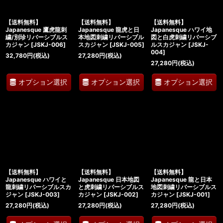
【送料無料】
【送料無料】
【送料無料】
Japanesque 鷹虎龍刺
Japanesque 龍虎と日
Japanesque ハワイ地
繍/別珍リバーシブルス
本地図刺繍リバーシブル
図と白虎刺繍リバーシブ
カジャン
[
JSKJ-006
]
スカジャン
[
JSKJ-005
]
ルスカジャン
[
JSKJ-
004
]
32,780
円
(税込)
27,280
円
(税込)
27,280
円
(税込)
オプション選択
オプション選択
オプション選択
【送料無料】
【送料無料】
【送料無料】
Japanesque ハワイと
Japanesque 日本地図
Japanesque 龍と日本
龍刺繍リバーシブルスカ
と虎刺繍リバーシブルス
地図刺繍リバーシブルス
ジャン
[
JSKJ-003
]
カジャン
[
JSKJ-002
]
カジャン
[
JSKJ-001
]
27,280
円
(税込)
27,280
円
(税込)
27,280
円
(税込)