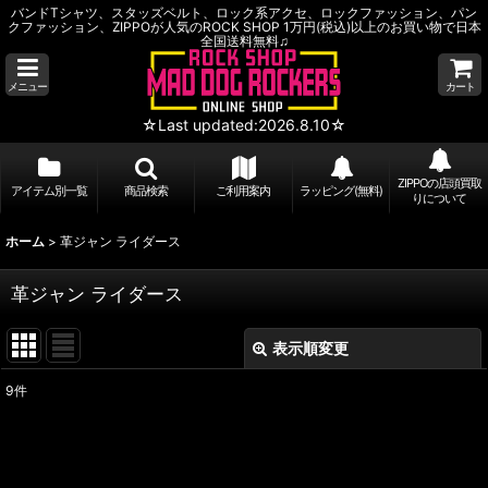
バンドTシャツ、スタッズベルト、ロック系アクセ、ロックファッション、パン
クファッション、ZIPPOが人気のROCK SHOP 1万円(税込)以上のお買い物で日本
全国送料無料♫
メニュー
カート
☆Last updated:2026.8.10☆
ZIPPOの店頭買取
アイテム別一覧
商品検索
ご利用案内
ラッピング(無料)
りについて
ホーム
>
革ジャン ライダース
革ジャン ライダース
表示順変更
閉じる
9
件
表示数
:
並び順
: