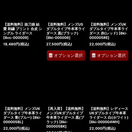
絞り込む
【送料無料】抜刀娘 結
【送料無料】メンズUS
【送料無料】メンズUK
愛 刺繍 プリント 合皮 シ
ダブルタイプ牛本革ライ
ダブルタイプ牛本革ライ
ングル ライダース
ダース 黒(ブラック)
ダース 赤(レッド)
[
8ki-
[
8cc-000009
]
[
8ki-000006
]
000005RE
]
18,480
円
(税込)
27,500
円
(税込)
22,000
円
(税込)
オプション選択
オプション選択
【送料無料】メンズUK
【再入荷】【送料無料】
【送料無料】レディース
ダブルタイプ牛本革ライ
メンズUKダブルタイプ
UKダブルタイプ牛本革
ダース 青(ブルー)
[
8ki-
牛本革ライダース 黒(ブ
ライダース 白(ホワイト)
000005BL
]
ラック)
[
8ki-
[
8ki-000004WH
]
000005BK
]
22,000
円
(税込)
22,000
円
(税込)