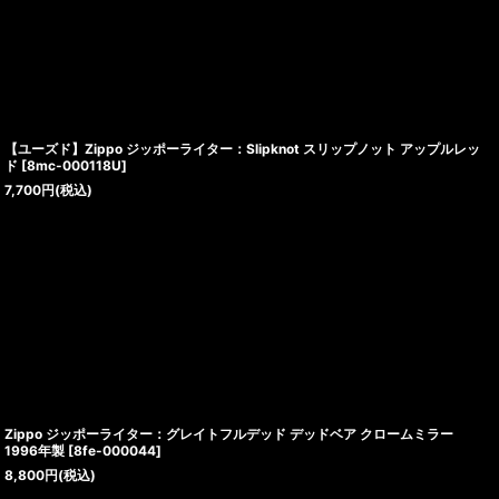
【ユーズド】Zippo ジッポーライター：Slipknot スリップノット アップルレッ
ド
[
8mc-000118U
]
7,700
円
(税込)
Zippo ジッポーライター：グレイトフルデッド デッドベア クロームミラー
1996年製
[
8fe-000044
]
8,800
円
(税込)