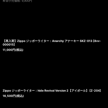
希望小売価格
:
9,900
円
【再入荷】Zippo ジッポーライター：Anarchy アナーキー SKZ-013
[
8vv-
000015
]
11,000
円
(税込)
Zippo ジッポーライター：hide Revival Version 2【アイボール】
[
Z-204
]
16,500
円
(税込)