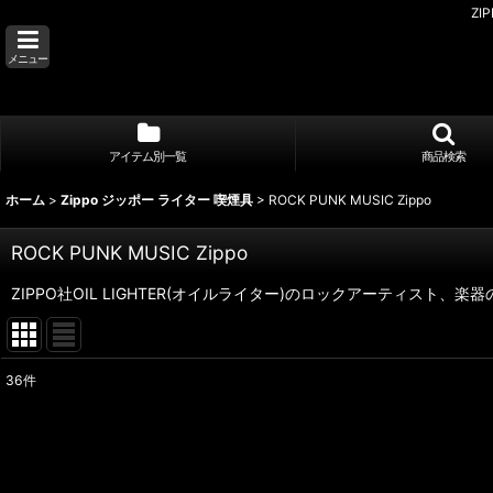
ZI
メニュー
アイテム別一覧
商品検索
ホーム
>
Zippo ジッポー ライター 喫煙具
>
ROCK PUNK MUSIC Zippo
ROCK PUNK MUSIC Zippo
ZIPPO社OIL LIGHTER(オイルライター)のロックアーティスト、
36
件
表示数
:
並び順
: