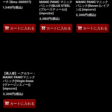
ーチ
[
8ms-000017
]
MANIC PANIC マニック
MANIC PANICマニック
パニック[BLUE STEEL
パニック[Raven (レイブ
1,540
円
(税込)
(ブルースティール)]
ン)]
[
mpccrv
]
[
mpccbs
]
3,300
円
(税込)
3,080
円
(税込)
カートに入れる
カートに入れる
カートに入れる
【再入荷】ヘアカラー：
MANIC PANICマニック
パニック[Virgin Snow
(ヴァージンスノー)]
[
mpccvs
]
3,300
円
(税込)
カートに入れる