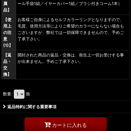
属
ール手袋1組／イヤーカバー1組／ブラシ付きコーム1本）
品】
【使
お客様ご自身によるセルフカラーリングとなりますので、
用上
毛質、使用方法等によりご希望のカラーにならない場合も
の注
ございますが、弊社では一切保障できませんので、予めご
意
了承下さい。
(1)】
【返
開封された商品の返品・交換は、衛生上一切お受けする事
品・
が出来ません。予めご了承下さい。
交
換】
数量
:
個
返品特約に関する重要事項
カートに入れる