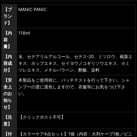
【ブ
MANIC PANIC
ラン
ド】
【内
118ml
容
量】
【内
水、セテアリルアルコール、セテス-20、ミツロウ、褐藻エ
容成
キス、ホップエキス、セイヨウノコギリソウエキス、カミ
分】
ツレエキス、メチルパラベン、酢酸、染料
【安
本製品をご使用前に、パッチテストを行って下さい。シャ
全上
ンプーの度に退色しますので、衣服等にお気をつけ下さ
のお
い。
知ら
せ】
【注
【クリックポスト不可】
意】
【付
【カラーケア4点セット】1個（内容：大判ケープ1枚／ビニ