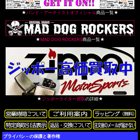
★
バンド・アーティストオフィシャル
商品一覧★
★
MAD DOG ROCKERS
商品一覧★
★
ジッポーライター買取
の詳細★
プライバシ－の保護と著作権