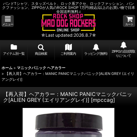
バンドTシャツ、スタッズベルト、ロック系アクセ、ロックファッション、パン
クファッション、ZIPPOが人気のROCK SHOP 1万円(税込)以上のお買い物で日本
全国送料無料♫
メニュー
カート
☆Last updated:2026.8.7☆
ZIPPOの店頭買取
アイテム別一覧
商品検索
ご利用案内
ラッピング(無料)
りについて
ホーム
>
マニックパニック ヘアカラー
>
【再入荷】ヘアカラー：MANIC PANICマニックパニック[ALIEN GREY (エイリ
アングレイ)]
【再入荷】ヘアカラー：MANIC PANICマニックパニッ
ク[ALIEN GREY (エイリアングレイ)]
[
mpccag
]