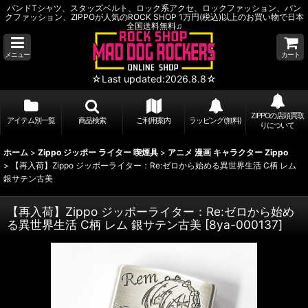
バンドTシャツ、スタッズベルト、ロック系アクセ、ロックファッション、パン
クファッション、ZIPPOが人気のROCK SHOP 1万円(税込)以上のお買い物で日本
全国送料無料♫
メニュー
カート
☆Last updated:2026.8.8☆
ZIPPOの店頭買取
アイテム別一覧
商品検索
ご利用案内
ラッピング(無料)
りについて
ホーム
>
Zippo ジッポー ライター 喫煙具
>
アニメ 漫画 キャラクター Zippo
>
【再入荷】Zippo ジッポーライター：Re:ゼロから始める異世界生活 C柄 レム
銀サテン古美
【再入荷】Zippo ジッポーライター：Re:ゼロから始め
る異世界生活 C柄 レム 銀サテン古美
[
8ya-000137
]