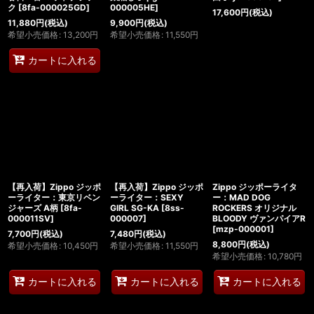
ク
[
8fa-000025GD
]
000005HE
]
17,600
円
(税込)
11,880
円
(税込)
9,900
円
(税込)
希望小売価格
:
13,200
円
希望小売価格
:
11,550
円
カートに入れる
【再入荷】Zippo ジッポ
【再入荷】Zippo ジッポ
Zippo ジッポーライタ
ーライター：東京リベン
ーライター：SEXY
ー：MAD DOG
ジャーズ A柄
[
8fa-
GIRL SG-KA
[
8ss-
ROCKERS オリジナル
000011SV
]
000007
]
BLOODY ヴァンパイアR
[
mzp-000001
]
7,700
円
(税込)
7,480
円
(税込)
8,800
円
(税込)
希望小売価格
:
10,450
円
希望小売価格
:
11,550
円
希望小売価格
:
10,780
円
カートに入れる
カートに入れる
カートに入れる