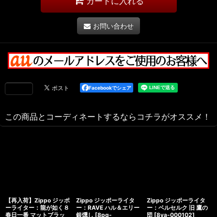
カートに入れる
お問い合わせ
Facebookでシェア
この商品とコーディネートするならコチラがオススメ！
【再入荷】Zippo ジッポ
Zippo ジッポーライタ
Zippo ジッポーライタ
ーライター：龍が如く８
ー：RAVE ハル＆エリー
ー：ベルセルク 旧 鷹の
春日一番 マットブラッ
銀燻し
[
8pg-
団
[
8ya-000102
]