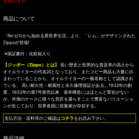
在庫わずか
商品について
「Re:ゼロから始める異世界生活」より、「レム」がデザインされた
Zippoが登場!
※保証書付・化粧箱入り
【ジッポー（Zippo）とは】
長い歴史と世界的な普及率の高さから
オイルライターの代名詞となっており、またコピー商品も大量に出
まわっていることから、オイルライターの一般名称として認識され
ている。 高い耐久性・耐風性と永久修理保証がある。1932年の創
業、1933年の第1号発売以来、基本構造にはほとんど変化がない
が、外側のケースに様々な意匠を凝らすことで豊富なバリエーショ
ンが生じており、世界各国に収集家が存在する。
支払方法・送料等のご確認は
コチラ
をお読み下さい。
商品詳細