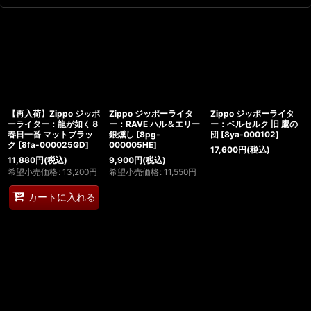
【再入荷】Zippo ジッポ
Zippo ジッポーライタ
Zippo ジッポーライタ
ーライター：龍が如く８
ー：RAVE ハル＆エリー
ー：ベルセルク 旧 鷹の
春日一番 マットブラッ
銀燻し
[
8pg-
団
[
8ya-000102
]
ク
[
8fa-000025GD
]
000005HE
]
17,600
円
(税込)
11,880
円
(税込)
9,900
円
(税込)
希望小売価格
:
13,200
円
希望小売価格
:
11,550
円
カートに入れる