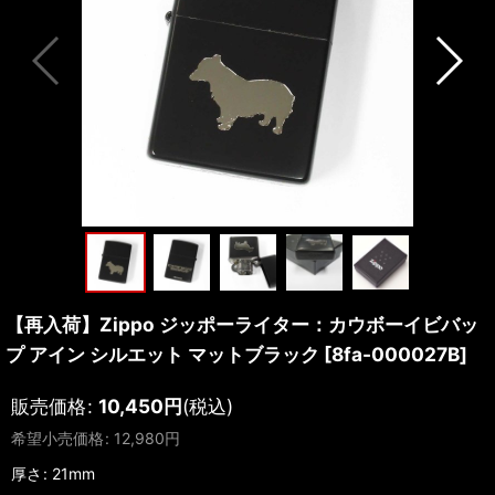
【再入荷】Zippo ジッポーライター：カウボーイビバッ
プ アイン シルエット マットブラック
[
8fa-000027B
]
販売価格
:
10,450
円
(税込)
希望小売価格
:
12,980
円
厚さ
:
21mm