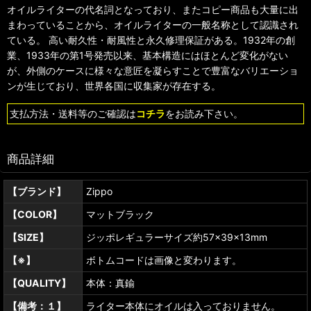
オイルライターの代名詞となっており、またコピー商品も大量に出
まわっていることから、オイルライターの一般名称として認識され
ている。 高い耐久性・耐風性と永久修理保証がある。1932年の創
業、1933年の第1号発売以来、基本構造にはほとんど変化がない
が、外側のケースに様々な意匠を凝らすことで豊富なバリエーショ
ンが生じており、世界各国に収集家が存在する。
支払方法・送料等のご確認は
コチラ
をお読み下さい。
商品詳細
【ブランド】
Zippo
【COLOR】
マットブラック
【SIZE】
ジッポレギュラーサイズ約57×39×13mm
【※】
ボトムコードは画像と変わります。
【QUALITY】
本体：真鍮
【備考：１】
ライター本体にオイルは入っておりません。