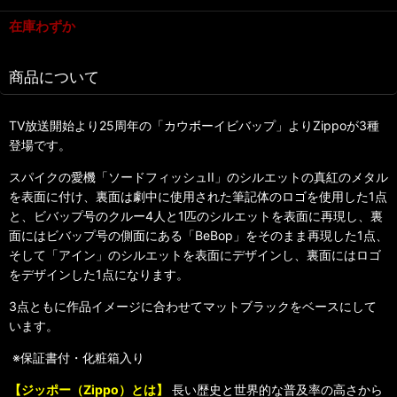
在庫わずか
商品について
TV放送開始より25周年の「カウボーイビバップ」よりZippoが3種
登場です。
スパイクの愛機「ソードフィッシュII」のシルエットの真紅のメタル
を表面に付け、裏面は劇中に使用された筆記体のロゴを使用した1点
と、ビバップ号のクルー4人と1匹のシルエットを表面に再現し、裏
面にはビバップ号の側面にある「BeBop」をそのまま再現した1点、
そして「アイン」のシルエットを表面にデザインし、裏面にはロゴ
をデザインした1点になります。
3点ともに作品イメージに合わせてマットブラックをベースにして
います。
※保証書付・化粧箱入り
【ジッポー（Zippo）とは】
長い歴史と世界的な普及率の高さから