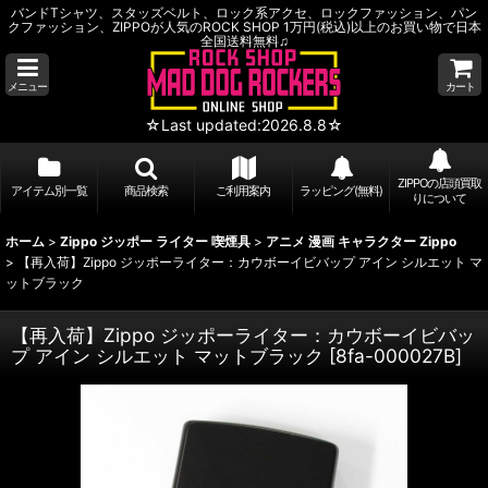
バンドTシャツ、スタッズベルト、ロック系アクセ、ロックファッション、パン
クファッション、ZIPPOが人気のROCK SHOP 1万円(税込)以上のお買い物で日本
全国送料無料♫
メニュー
カート
☆Last updated:2026.8.8☆
ZIPPOの店頭買取
アイテム別一覧
商品検索
ご利用案内
ラッピング(無料)
りについて
ホーム
>
Zippo ジッポー ライター 喫煙具
>
アニメ 漫画 キャラクター Zippo
>
【再入荷】Zippo ジッポーライター：カウボーイビバップ アイン シルエット マ
ットブラック
【再入荷】Zippo ジッポーライター：カウボーイビバッ
プ アイン シルエット マットブラック
[
8fa-000027B
]