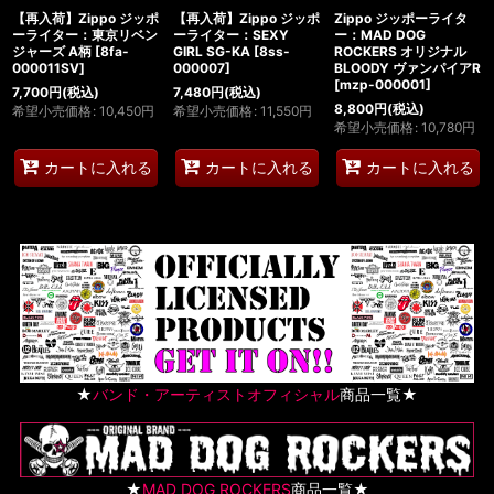
【再入荷】Zippo ジッポ
【再入荷】Zippo ジッポ
Zippo ジッポーライタ
ーライター：東京リベン
ーライター：SEXY
ー：MAD DOG
ジャーズ A柄
[
8fa-
GIRL SG-KA
[
8ss-
ROCKERS オリジナル
000011SV
]
000007
]
BLOODY ヴァンパイアR
[
mzp-000001
]
7,700
円
(税込)
7,480
円
(税込)
8,800
円
(税込)
希望小売価格
:
10,450
円
希望小売価格
:
11,550
円
希望小売価格
:
10,780
円
カートに入れる
カートに入れる
カートに入れる
★
バンド・アーティストオフィシャル
商品一覧★
★
MAD DOG ROCKERS
商品一覧★