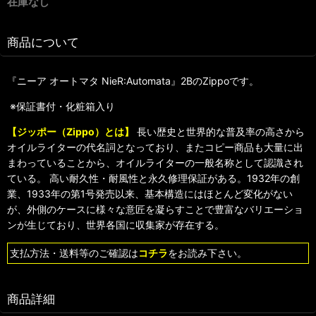
在庫なし
商品について
『ニーア オートマタ NieR:Automata』2BのZippoです。
※保証書付・化粧箱入り
【ジッポー（Zippo）とは】
長い歴史と世界的な普及率の高さから
オイルライターの代名詞となっており、またコピー商品も大量に出
まわっていることから、オイルライターの一般名称として認識され
ている。 高い耐久性・耐風性と永久修理保証がある。1932年の創
業、1933年の第1号発売以来、基本構造にはほとんど変化がない
が、外側のケースに様々な意匠を凝らすことで豊富なバリエーショ
ンが生じており、世界各国に収集家が存在する。
支払方法・送料等のご確認は
コチラ
をお読み下さい。
商品詳細