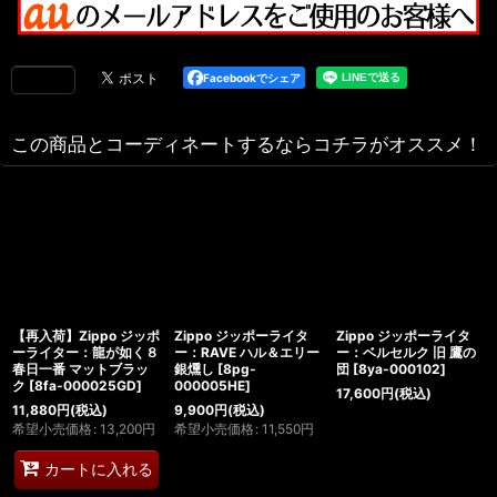
Facebookでシェア
この商品とコーディネートするならコチラがオススメ！
【再入荷】Zippo ジッポ
Zippo ジッポーライタ
Zippo ジッポーライタ
ーライター：龍が如く８
ー：RAVE ハル＆エリー
ー：ベルセルク 旧 鷹の
春日一番 マットブラッ
銀燻し
[
8pg-
団
[
8ya-000102
]
ク
[
8fa-000025GD
]
000005HE
]
17,600
円
(税込)
11,880
円
(税込)
9,900
円
(税込)
希望小売価格
:
13,200
円
希望小売価格
:
11,550
円
カートに入れる