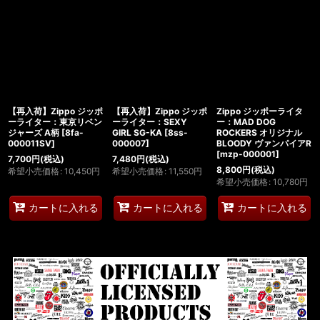
【再入荷】Zippo ジッポ
【再入荷】Zippo ジッポ
Zippo ジッポーライタ
ーライター：東京リベン
ーライター：SEXY
ー：MAD DOG
ジャーズ A柄
[
8fa-
GIRL SG-KA
[
8ss-
ROCKERS オリジナル
000011SV
]
000007
]
BLOODY ヴァンパイアR
[
mzp-000001
]
7,700
円
(税込)
7,480
円
(税込)
8,800
円
(税込)
希望小売価格
:
10,450
円
希望小売価格
:
11,550
円
希望小売価格
:
10,780
円
カートに入れる
カートに入れる
カートに入れる