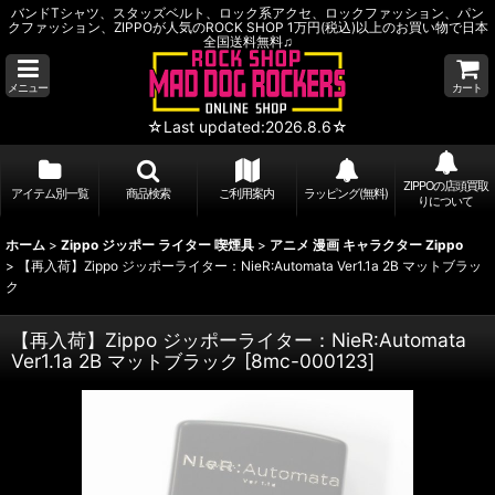
バンドTシャツ、スタッズベルト、ロック系アクセ、ロックファッション、パン
クファッション、ZIPPOが人気のROCK SHOP 1万円(税込)以上のお買い物で日本
全国送料無料♫
メニュー
カート
☆Last updated:2026.8.6☆
ZIPPOの店頭買取
アイテム別一覧
商品検索
ご利用案内
ラッピング(無料)
りについて
ホーム
>
Zippo ジッポー ライター 喫煙具
>
アニメ 漫画 キャラクター Zippo
>
【再入荷】Zippo ジッポーライター：NieR:Automata Ver1.1a 2B マットブラッ
ク
【再入荷】Zippo ジッポーライター：NieR:Automata
Ver1.1a 2B マットブラック
[
8mc-000123
]