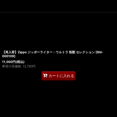
【再入荷】Zippo ジッポーライター：ウルトラ 怪獣 セレクション
[
8hl-
000109
]
11,000
円
(税込)
希望小売価格
:
12,760
円
カートに入れる