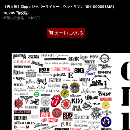
【再入荷】Zippo ジッポーライター：ウルトラマン
[
8hl-000093MA
]
10,285
円
(税込)
希望小売価格
:
12,100
円
カートに入れる