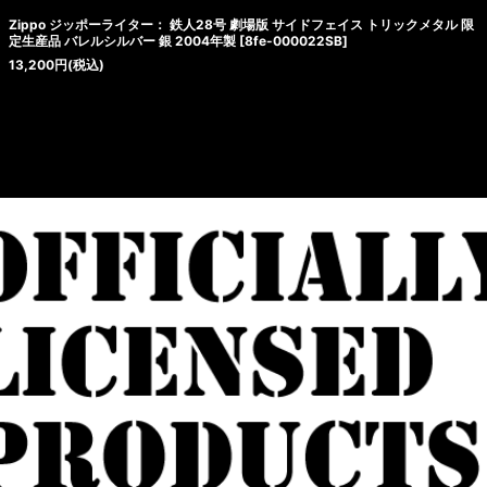
Zippo ジッポーライター： 鉄人28号 劇場版 サイドフェイス トリックメタル 限
定生産品 バレルシルバー 銀 2004年製
[
8fe-000022SB
]
13,200
円
(税込)