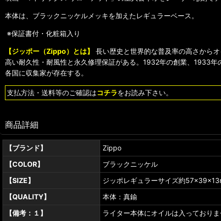
本体は、ブラックニッケルメッキを加えたレギュラーベース。
※保証書付・化粧箱入り
【ジッポー（Zippo）とは】
長い歴史と世界的な普及率の高さからオ
高い耐久性・耐風性と永久修理保証がある。1932年の創業、193
各国に収集家が存在する。
支払方法・送料等のご確認は
コチラ
をお読み下さい。
商品詳細
【ブランド】
Zippo
【COLOR】
ブラックニッケル
【SIZE】
ジッポレギュラーサイズ約57×39×13
【QUALITY】
本体：真鍮
【備考：１】
ライター本体にオイルは入っておりま