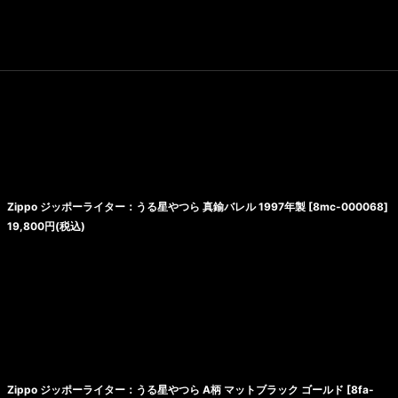
Zippo ジッポーライター：うる星やつら 真鍮バレル 1997年製
[
8mc-000068
]
19,800
円
(税込)
Zippo ジッポーライター：うる星やつら A柄 マットブラック ゴールド
[
8fa-