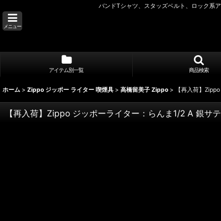
バンドTシャツ、スタッズベルト、ロック系アク
メニュー
アイテム別一覧
商品検索
ホーム
>
Zippo ジッポー ライター 喫煙具
>
高橋留美子 Zippo
>
【再入荷】Zipp
【再入荷】Zippo ジッポーライター：らんま1/2 A 銀サ