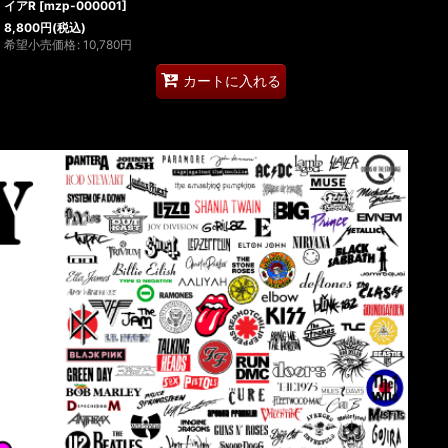
イアR
[
mzp-000001
]
8,800
円
(税込)
希望小売価格
:
10,780
円
カートに入れる