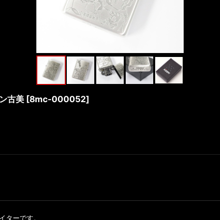
テン古美
[
8mc-000052
]
ライターです。