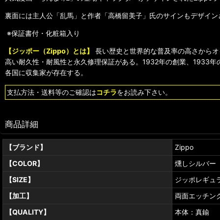
裏面には主人公「乱馬」と作者「高橋留美子」氏のサインもデザイン
※保証書付・化粧箱入り
【ジッポー（Zippo）とは】
長い歴史と世界的な普及率の高さからオ
高い耐久性・耐風性と永久修理保証がある。1932年の創業、193
各国に収集家が存在する。
支払方法・送料等のご確認は
コチラ
をお読み下さい。
商品詳細
【ブランド】
Zippo
【COLOR】
燻しシルバー
【SIZE】
ジッポレギュラ
【加工】
両面エッチン
【QUALITY】
本体：真鍮