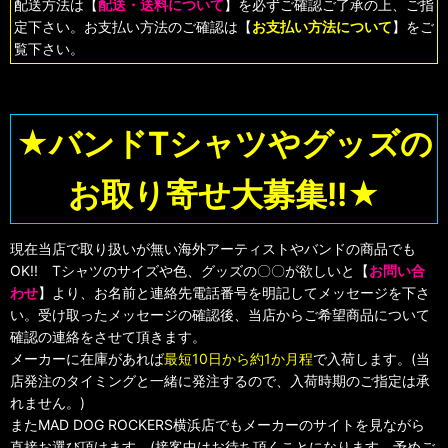
配送方法は【
配送・送料について
】を必ずご確認ご了承の上、ご指
定下さい。お支払い方法のご確認は【
お支払い方法について
】をご
覧下さい。
★バンドTシャツやグッズの
お取り寄せ大募集!!★
現在当店で取り扱いが無い海外アーティストやバンドの商品でも
OK!! Tシャツのサイズや色、グッズの〇〇が欲しいと【
お問い合
わせ
】より、お名前と連絡先電話番号を明記してメッセージを下さ
い。受け取ったメッセージの確認後、当店からご希望商品について
確認の連絡をさせて頂きます。
メーカーに在庫があれば
最短10日から約1か月程
で入荷します。(当
店発注のタイミングと一緒に発注するので、入荷時期のご指定は承
れません。)
またMAD DOG ROCKERS横浜店でもメーカーのサイトを見ながら
直接お選び頂けます。(接客中はお待ち頂くことになります。予めご