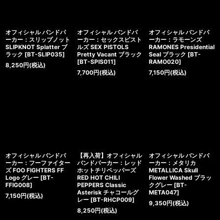
オフィシャル バンドパ
オフィシャル バンドパ
オフィシャル バンドパ
ーカー：スリップノット
ーカー：セックスピスト
ーカー：ラモーンズ
SLIPKNOT Splatter ブ
ルズ SEX PISTOLS
RAMONES Presidential
ラック
[
BT-SLIP035
]
Pretty Vacant ブラック
Seal ブラック
[
BT-
[
BT-SPIS011
]
RAMO020
]
8,250
円
(税込)
7,700
円
(税込)
7,150
円
(税込)
オフィシャル バンドパ
【再入荷】オフィシャル
オフィシャル バンドパ
ーカー：フーファイター
バンドパーカー：レッド
ーカー：メタリカ
ズ FOO FIGHTERS FF
ホットチリペッパーズ
METALLICA Skull
Logo グレー
[
BT-
RED HOT CHILI
Flower Washed ブラッ
FFIG008
]
PEPPERS Classic
クグレー
[
BT-
Asterisk チャコールグ
META047
]
7,150
円
(税込)
レー
[
BT-RHCP009
]
9,350
円
(税込)
8,250
円
(税込)