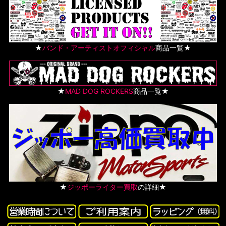
★
バンド・アーティストオフィシャル
商品一覧★
★
MAD DOG ROCKERS
商品一覧★
★
ジッポーライター買取
の詳細★