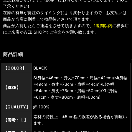
了承ください)
在庫の有無が発注のタイミングにより変わりますので、お支払いは
商品が当店に到着して検品後とさせて頂きます。
商品が入荷したらご連絡をさせて頂きますので、
1週間以内
に横浜店
にご来店かWEB SHOPでご注文をお願い致します。
商品詳細
【COLOR】
BLACK
S(身幅=46cm・身丈=70cm・肩幅=42cm)/M(身幅
=49cm・身丈=73cm・肩幅=44cm)/L(身幅
【SIZE】
=54cm・身丈=75cm・肩幅=50cm)/XL(身幅
=61cm・身丈=80cm・肩幅=60cm)
【QUALITY】
綿 100%
素材の特性上、±5cm程の誤差がある場合が御座い
【備考：１】
ます。