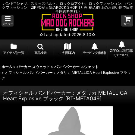
バンドTシャツ、スタッズベルト、ロック系アクセ、ロックファッション、パン
クファッション、ZIPPOが人気のROCK SHOP 1万円(税込)以上のお買い物で日本
全国送料無料♫
メニュー
カート
☆Last updated:2026.8.10☆
ZIPPOの店頭買取
アイテム別一覧
商品検索
ご利用案内
ラッピング(無料)
りについて
ホーム
>
パーカー スウェット
>
バンドパーカー スウェット
>
オフィシャル バンドパーカー：メタリカ METALLICA Heart Explosive ブラッ
ク
オフィシャル バンドパーカー：メタリカ METALLICA
Heart Explosive ブラック
[
BT-META049
]