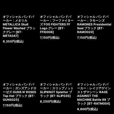
オフィシャル バンドパ
オフィシャル バンドパ
オフィシャル バンドパ
ーカー：メタリカ
ーカー：フーファイター
ーカー：ラモーンズ
METALLICA Skull
ズ FOO FIGHTERS FF
RAMONES Presidential
Flower Washed ブラッ
Logo グレー
[
BT-
Seal ブラック
[
BT-
クグレー
[
BT-
FFIG008
]
RAMO020
]
META047
]
7,150
円
(税込)
7,150
円
(税込)
9,350
円
(税込)
オフィシャル バンドパ
オフィシャル バンドパ
オフィシャル バンドパ
ーカー：ガンズアンドロ
ーカー：スリップノット
ーカー：レイジアゲイン
ーゼズ GUNS N' ROSES
SLIPKNOT Splatter ブ
ストザマシーン RAGE
Top Hat ブラック
[
BT-
ラック
[
BT-SLIP035
]
AGAINST THE
GUNS025
]
MACHINE Battle 99 ブ
8,250
円
(税込)
ラック
[
BT-RATM004
]
7,150
円
(税込)
8,800
円
(税込)