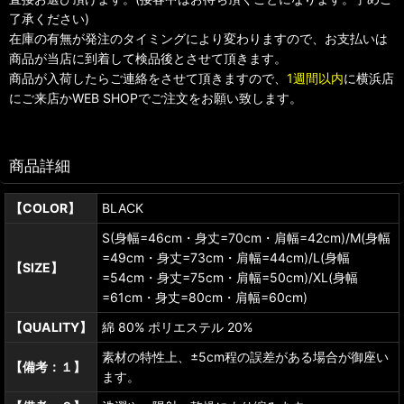
了承ください)
在庫の有無が発注のタイミングにより変わりますので、お支払いは
商品が当店に到着して検品後とさせて頂きます。
商品が入荷したらご連絡をさせて頂きますので、
1週間以内
に横浜店
にご来店かWEB SHOPでご注文をお願い致します。
商品詳細
【COLOR】
BLACK
S(身幅=46cm・身丈=70cm・肩幅=42cm)/M(身幅
=49cm・身丈=73cm・肩幅=44cm)/L(身幅
【SIZE】
=54cm・身丈=75cm・肩幅=50cm)/XL(身幅
=61cm・身丈=80cm・肩幅=60cm)
【QUALITY】
綿 80% ポリエステル 20%
素材の特性上、±5cm程の誤差がある場合が御座い
【備考：１】
ます。