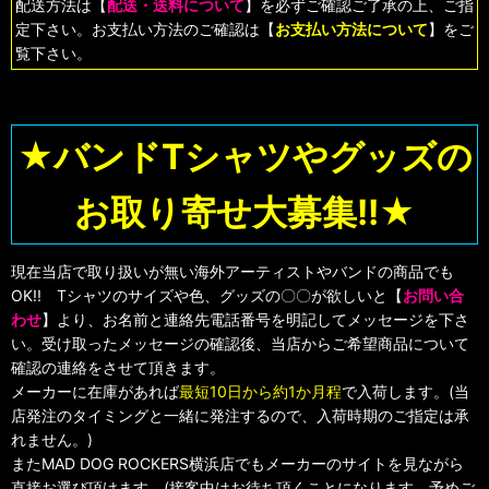
配送方法は【
配送・送料について
】を必ずご確認ご了承の上、ご指
定下さい。お支払い方法のご確認は【
お支払い方法について
】をご
覧下さい。
★バンドTシャツやグッズの
お取り寄せ大募集!!★
現在当店で取り扱いが無い海外アーティストやバンドの商品でも
OK!! Tシャツのサイズや色、グッズの〇〇が欲しいと【
お問い合
わせ
】より、お名前と連絡先電話番号を明記してメッセージを下さ
い。受け取ったメッセージの確認後、当店からご希望商品について
確認の連絡をさせて頂きます。
メーカーに在庫があれば
最短10日から約1か月程
で入荷します。(当
店発注のタイミングと一緒に発注するので、入荷時期のご指定は承
れません。)
またMAD DOG ROCKERS横浜店でもメーカーのサイトを見ながら
直接お選び頂けます。(接客中はお待ち頂くことになります。予めご