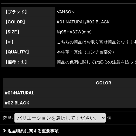
【ブランド】
VANSON
【COLOR】
#01:NATURAL/#02:BLACK
【SIZE】
約95H×32W(mm)
【※】
こちらの商品はお取り寄せ商品となりま
【QUALITY】
本牛革・真鍮（コンチョ部分）
【備考：１】
商品の色調に関しては細心の注意を払っ
COLOR
#01:NATURAL
#02:BLACK
数量
:
個
返品特約に関する重要事項