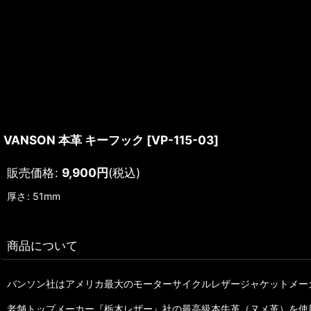
VANSON 本革 キーフック
[
VP-115-03
]
販売価格
:
9,900
円
(税込)
厚さ
:
51mm
商品について
バンソン社はアメリカ最大のモーターサイクルレザージャケットメー
老舗トップメーカー『栃木レザー』社の最高級本牛革（ヌメ革）を使