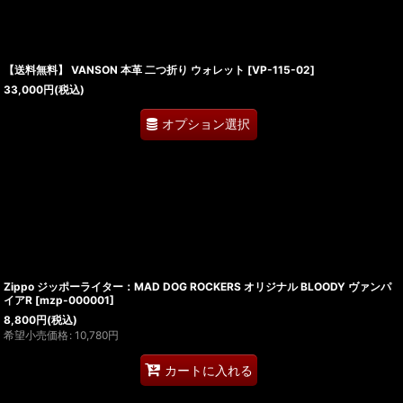
【送料無料】 VANSON 本革 二つ折り ウォレット
[
VP-115-02
]
33,000
円
(税込)
オプション選択
Zippo ジッポーライター：MAD DOG ROCKERS オリジナル BLOODY ヴァンパ
イアR
[
mzp-000001
]
8,800
円
(税込)
希望小売価格
:
10,780
円
カートに入れる