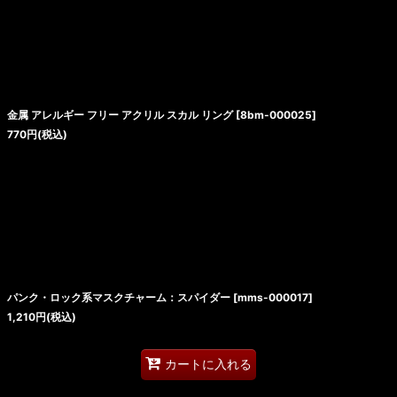
金属 アレルギー フリー アクリル スカル リング
[
8bm-000025
]
770
円
(税込)
パンク・ロック系マスクチャーム：スパイダー
[
mms-000017
]
1,210
円
(税込)
カートに入れる