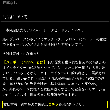
在庫なし
商品について
日本限定販売モデルのハーレーダビッドソンZIPPO。
銀イブシベースのボディにエッチング。 フロントにハーレーの象徴
であるイーグルのメタルを貼り付けたデザインです。
※保証書付・化粧箱入り
【ジッポー（Zippo）とは】
長い歴史と世界的な普及率の高さから
オイルライターの代名詞となっており、またコピー商品も大量に出
まわっていることから、オイルライターの一般名称として認識され
ている。 高い耐久性・耐風性と永久修理保証がある。1932年の創
業、1933年の第1号発売以来、基本構造にはほとんど変化がない
が、外側のケースに様々な意匠を凝らすことで豊富なバリエーショ
ンが生じており、世界各国に収集家が存在する。
支払方法・送料等のご確認は
コチラ
をお読み下さい。