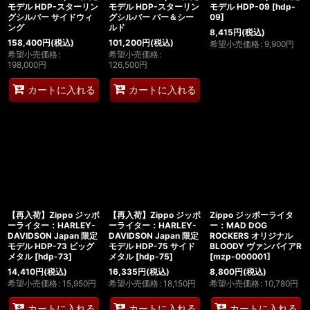
モデル HDP-スターリン
モデル HDP-スターリン
モデル HDP-09
[
hdp-
グシルバー サイドウィ
グシルバー バー＆シー
09
]
ング
ルド
8,415
円
(税込)
158,400
円
(税込)
101,200
円
(税込)
希望小売価格
:
9,900
円
希望小売価格
:
希望小売価格
:
198,000
円
126,500
円
カートに入れる
カートに入れる
【再入荷】Zippo ジッポ
【再入荷】Zippo ジッポ
Zippo ジッポーライタ
ーライター：HARLEY-
ーライター：HARLEY-
ー：MAD DOG
DAVIDSON Japan 限定
DAVIDSON Japan 限定
ROCKERS オリジナル
モデル HDP-73 ビッグ
モデル HDP-75 サイド
BLOODY ヴァンパイアR
メタル
[
hdp-73
]
メタル
[
hdp-75
]
[
mzp-000001
]
14,410
円
(税込)
16,335
円
(税込)
8,800
円
(税込)
希望小売価格
:
15,950
円
希望小売価格
:
18,150
円
希望小売価格
:
10,780
円
カートに入れる
カートに入れる
カートに入れる