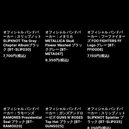
オフィシャル バンドパ
オフィシャル バンドパ
オフィシャル バンドパ
ーカー：スリップノット
ーカー：メタリカ
ーカー：フーファイター
SLIPKNOT The Gray
METALLICA Skull
ズ FOO FIGHTERS FF
Chapter Albumブラッ
Flower Washed ブラッ
Logo グレー
[
BT-
ク
[
BT-SLIP030
]
クグレー
[
BT-
FFIG008
]
META047
]
7,700
円
(税込)
7,150
円
(税込)
9,350
円
(税込)
オフィシャル バンドパ
オフィシャル バンドパ
オフィシャル バンドパ
ーカー：ラモーンズ
ーカー：ガンズアンドロ
ーカー：スリップノット
RAMONES Presidential
ーゼズ GUNS N' ROSES
SLIPKNOT Splatter ブ
Seal ブラック
[
BT-
Top Hat ブラック
[
BT-
ラック
[
BT-SLIP035
]
RAMO020
]
GUNS025
]
8,250
円
(税込)