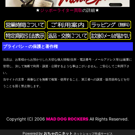
★
ジッポーライター買取
の詳細★
プライバシ－の保護と著作権
当店は、お客様からお預かりした大切な個人情報(住所・電話番号・メールアドレス等)は厳重に
管理し、決して無断で利用・譲渡・公開するような事はございません。ご安心してご利用下さ
い。
当サイトの文章・画像などを無断で複製・使用すること、第三者への譲渡・販売頒布などを行
うことを固く禁止致します。
Copyright (C) 2006
MAD DOG ROCKERS
All Rights Reserved.
Powered by
おちゃのこネット
ネットショップ作成サービス