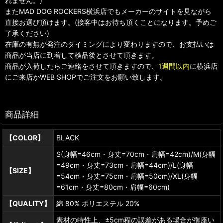
れません。)
またMAD DOG ROCKERS横浜店でもメーカーのサイトを見ながら
直接お選び頂けます。(接客中はお待ち頂くことになります。予めご
了承ください)
在庫の有無が発注のタイミングにより変わりますので、お支払いは
商品が当店に到着して検品後とさせて頂きます。
商品が入荷したらご連絡をさせて頂きますので、
1週間以内
に横浜店
にご来店かWEB SHOPでご注文をお願い致します。
商品詳細
【COLOR】
BLACK
S(身幅=46cm・身丈=70cm・肩幅=42cm)/M(身幅
=49cm・身丈=73cm・肩幅=44cm)/L(身幅
【SIZE】
=54cm・身丈=75cm・肩幅=50cm)/XL(身幅
=61cm・身丈=80cm・肩幅=60cm)
【QUALITY】
綿 80% ポリエステル 20%
素材の特性上、±5cm程の誤差がある場合が御座い