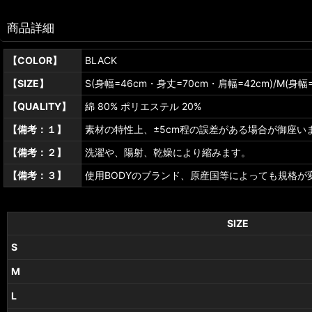
商品詳細
【COLOR】
BLACK
【SIZE】
S(身幅=46cm・身丈=70cm・肩幅=42cm)/M(身幅
【QUALITY】
綿 80% ポリエステル 20%
【備考：１】
素材の特性上、±5cm程の誤差がある場合が御座い
【備考：２】
洗濯や、陽射、乾燥により縮みます。
【備考：３】
使用BODYのブランド、原産国等によっても規格が
SIZE
S
M
L