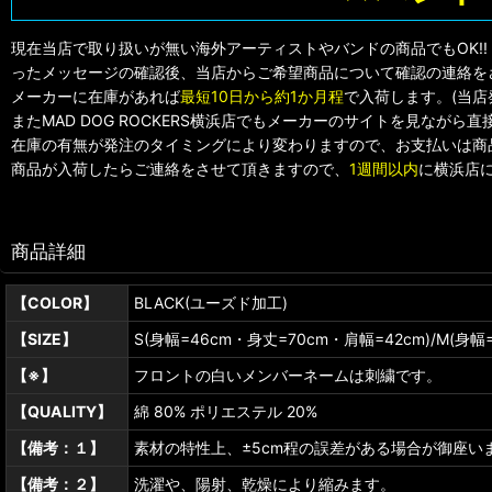
現在当店で取り扱いが無い海外アーティストやバンドの商品でもOK!
ったメッセージの確認後、当店からご希望商品について確認の連絡を
メーカーに在庫があれば
最短10日から約1か月程
で入荷します。(当
またMAD DOG ROCKERS横浜店でもメーカーのサイトを見なが
在庫の有無が発注のタイミングにより変わりますので、お支払いは商
商品が入荷したらご連絡をさせて頂きますので、
1週間以内
に横浜店に
商品詳細
【COLOR】
BLACK(ユーズド加工)
【SIZE】
S(身幅=46cm・身丈=70cm・肩幅=42cm)/M(身幅
【※】
フロントの白いメンバーネームは刺繍です。
【QUALITY】
綿 80% ポリエステル 20%
【備考：１】
素材の特性上、±5cm程の誤差がある場合が御座い
【備考：２】
洗濯や、陽射、乾燥により縮みます。