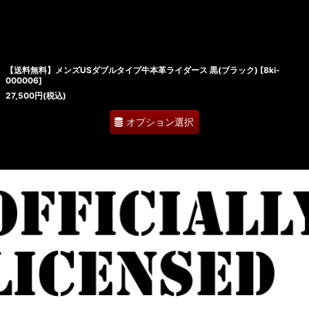
【送料無料】メンズUSダブルタイプ牛本革ライダース 黒(ブラック)
[
8ki-
000006
]
27,500
円
(税込)
オプション選択