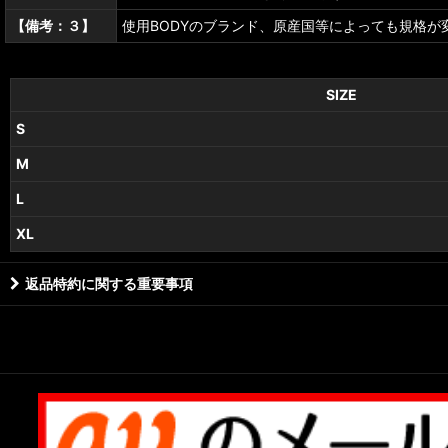
【備考：３】
使用BODYのブランド、原産国等によっても規格が
SIZE
S
M
L
XL
返品特約に関する重要事項