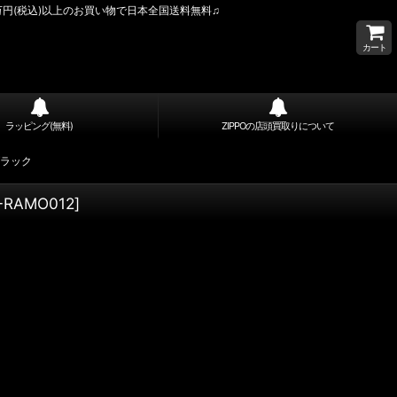
万円(税込)以上のお買い物で日本全国送料無料♫
カート
ラッピング(無料)
ZIPPOの店頭買取りについて
 ブラック
-RAMO012
]