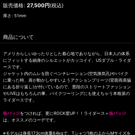
販売価格
:
27,500
円
(税込)
厚さ
:
51mm
商品について
アメリカらしいゆったりとした着心地でありながら、日本人の体系
にフィットする細身のシルエットがカッコイイ、USダブル・ライダ
ースです。
ジャケット内のムレを防ぐベンチレーション(空気換気孔)やバイク
に乗った時、肩が動かしやすいようアクションプリーツ(背面両肩脇
にある折り返し)が付いているので、普段のストリートファッション
やLIVEはもちろんの事、バイクツーリングにも使えちゃう本格派の
ライダースです。
缶バッジ
をつければ、更にROCK度UP！！ライダース＋
缶バッジ
は、オススメのコーデです。
※モデルは身長173cm体重64kgで、Tシャツ1枚の上からMサイズを