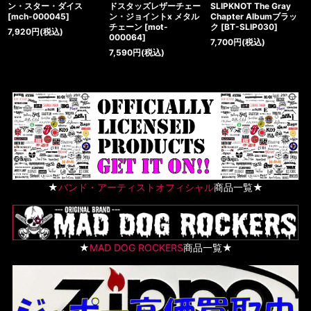
ン・スター・ダイス
ドスタッズレザーチェー
SLIPKNOT The Gray
[
mch-000045
]
ン・ジョイントx メタル
Chapter Albumブラッ
チェーン
[
mot-
ク
[
BT-SLIP030
]
7,920
円
(税込)
000064
]
7,700
円
(税込)
7,590
円
(税込)
★
バンド・アーティストオフィシャル
商品一覧★
★
MAD DOG ROCKERS
商品一覧★