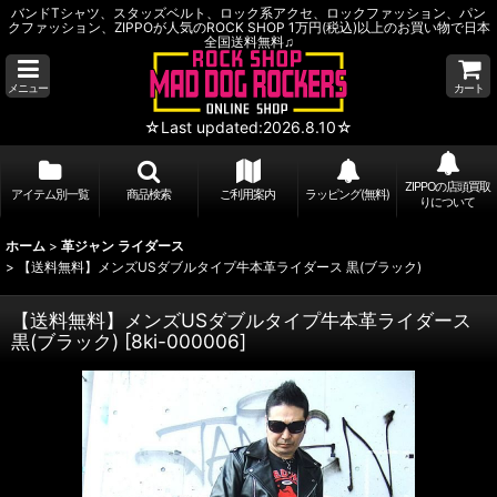
バンドTシャツ、スタッズベルト、ロック系アクセ、ロックファッション、パン
クファッション、ZIPPOが人気のROCK SHOP 1万円(税込)以上のお買い物で日本
全国送料無料♫
メニュー
カート
☆Last updated:2026.8.10☆
ZIPPOの店頭買取
アイテム別一覧
商品検索
ご利用案内
ラッピング(無料)
りについて
ホーム
>
革ジャン ライダース
>
【送料無料】メンズUSダブルタイプ牛本革ライダース 黒(ブラック)
【送料無料】メンズUSダブルタイプ牛本革ライダース
黒(ブラック)
[
8ki-000006
]