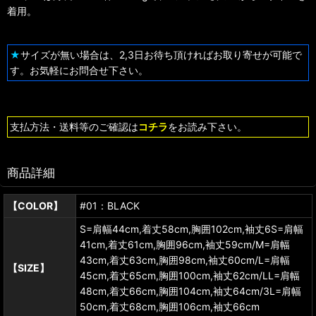
着用。
★
サイズが無い場合は、2,3日お待ち頂ければお取り寄せが可能で
す。お気軽にお問合せ下さい。
支払方法・送料等のご確認は
コチラ
をお読み下さい。
商品詳細
【COLOR】
#01：BLACK
S=肩幅44cm,着丈58cm,胸囲102cm,袖丈6S=肩幅
41cm,着丈61cm,胸囲96cm,袖丈59cm/M=肩幅
43cm,着丈63cm,胸囲98cm,袖丈60cm/L=肩幅
【SIZE】
45cm,着丈65cm,胸囲100cm,袖丈62cm/LL=肩幅
48cm,着丈66cm,胸囲104cm,袖丈64cm/3L=肩幅
50cm,着丈68cm,胸囲106cm,袖丈66cm