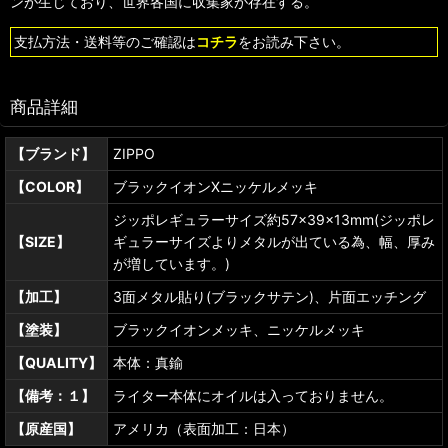
ンが生じており、世界各国に収集家が存在する。
支払方法・送料等のご確認は
コチラ
をお読み下さい。
商品詳細
【ブランド】
ZIPPO
【COLOR】
ブラックイオンXニッケルメッキ
ジッポレギュラーサイズ約57×39×13mm(ジッポレ
【SIZE】
ギュラーサイズよりメタルが出ている為、幅、厚み
が増しています。)
【加工】
3面メタル貼り(ブラックサテン)、片面エッチング
【塗装】
ブラックイオンメッキ、ニッケルメッキ
【QUALITY】
本体：真鍮
【備考：１】
ライター本体にオイルは入っておりません。
【原産国】
アメリカ（表面加工：日本）