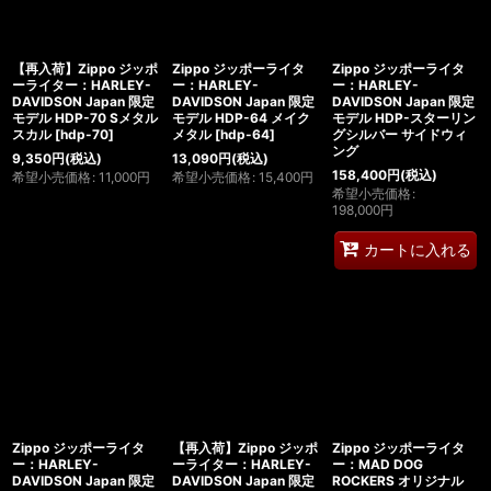
【再入荷】Zippo ジッポ
Zippo ジッポーライタ
Zippo ジッポーライタ
ーライター：HARLEY-
ー：HARLEY-
ー：HARLEY-
DAVIDSON Japan 限定
DAVIDSON Japan 限定
DAVIDSON Japan 限定
モデル HDP-70 Sメタル
モデル HDP-64 メイク
モデル HDP-スターリン
スカル
[
hdp-70
]
メタル
[
hdp-64
]
グシルバー サイドウィ
ング
9,350
円
(税込)
13,090
円
(税込)
158,400
円
(税込)
希望小売価格
:
11,000
円
希望小売価格
:
15,400
円
希望小売価格
:
198,000
円
カートに入れる
Zippo ジッポーライタ
【再入荷】Zippo ジッポ
Zippo ジッポーライタ
ー：HARLEY-
ーライター：HARLEY-
ー：MAD DOG
DAVIDSON Japan 限定
DAVIDSON Japan 限定
ROCKERS オリジナル