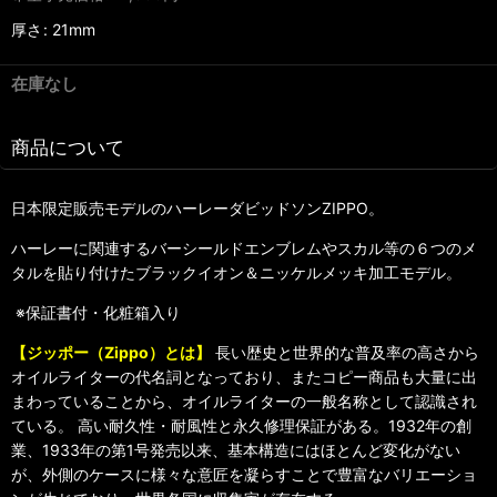
厚さ
:
21mm
在庫なし
商品について
日本限定販売モデルのハーレーダビッドソンZIPPO。
ハーレーに関連するバーシールドエンブレムやスカル等の６つのメ
タルを貼り付けたブラックイオン＆ニッケルメッキ加工モデル。
※保証書付・化粧箱入り
【ジッポー（Zippo）とは】
長い歴史と世界的な普及率の高さから
オイルライターの代名詞となっており、またコピー商品も大量に出
まわっていることから、オイルライターの一般名称として認識され
ている。 高い耐久性・耐風性と永久修理保証がある。1932年の創
業、1933年の第1号発売以来、基本構造にはほとんど変化がない
が、外側のケースに様々な意匠を凝らすことで豊富なバリエーショ