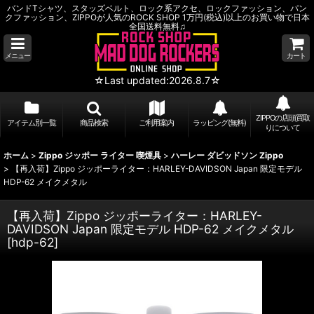
バンドTシャツ、スタッズベルト、ロック系アクセ、ロックファッション、パン
クファッション、ZIPPOが人気のROCK SHOP 1万円(税込)以上のお買い物で日本
全国送料無料♫
メニュー
カート
☆Last updated:2026.8.7☆
ZIPPOの店頭買取
アイテム別一覧
商品検索
ご利用案内
ラッピング(無料)
りについて
ホーム
>
Zippo ジッポー ライター 喫煙具
>
ハーレー ダビッドソン Zippo
>
【再入荷】Zippo ジッポーライター：HARLEY-DAVIDSON Japan 限定モデル
HDP-62 メイクメタル
【再入荷】Zippo ジッポーライター：HARLEY-
DAVIDSON Japan 限定モデル HDP-62 メイクメタル
[
hdp-62
]