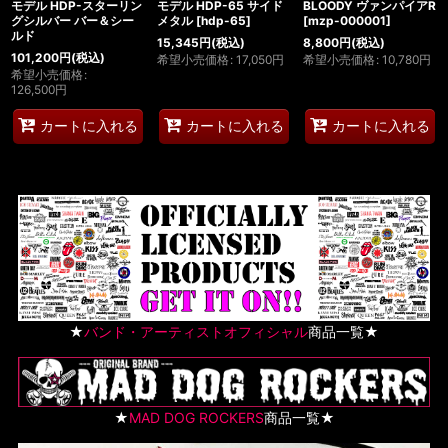
モデル HDP-スターリン
モデル HDP-65 サイド
BLOODY ヴァンパイアR
グシルバー バー＆シー
メタル
[
hdp-65
]
[
mzp-000001
]
ルド
15,345
円
(税込)
8,800
円
(税込)
101,200
円
(税込)
希望小売価格
:
17,050
円
希望小売価格
:
10,780
円
希望小売価格
:
126,500
円
カートに入れる
カートに入れる
カートに入れる
★
バンド・アーティストオフィシャル
商品一覧★
★
MAD DOG ROCKERS
商品一覧★