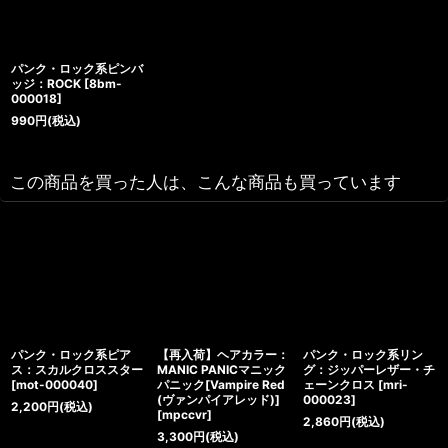
パンク・ロック系ピンバ
ッジ：ROCK
[
8bm-
000018
]
990
円
(税込)
この商品を買った人は、こんな商品も買っています
パンク・ロック系ピア
【再入荷】ヘアカラー：
パンク・ロック系リン
ス：スカルクロススター
MANIC PANICマニック
グ：ジッパーレザー・チ
[
mot-000040
]
パニック[Vampire Red
ェーンクロス
[
mri-
(ヴァンパイアレッド)]
000023
]
2,200
円
(税込)
[
mpccvr
]
2,860
円
(税込)
3,300
円
(税込)