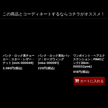
この商品とコーディネートするならコチラがオススメ！
パンク・ロック系チョー
パンク・ロック系缶バッ
ワンポイント・ヘアエク
カー：スター・レザー・
ジ：ローズウィング
ステンション：PINK(ピ
ナット
[
mch-000049
]
[
mba-000091
]
ンク)
[
8bm-
000032pink
]
3,080
円
(税込)
220
円
(税込)
418
円
(税込)
カートに入れる