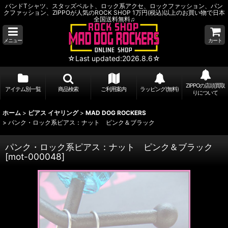
バンドTシャツ、スタッズベルト、ロック系アクセ、ロックファッション、パン
クファッション、ZIPPOが人気のROCK SHOP 1万円(税込)以上のお買い物で日本
全国送料無料♫
メニュー
カート
☆Last updated:2026.8.6☆
ZIPPOの店頭買取
アイテム別一覧
商品検索
ご利用案内
ラッピング(無料)
りについて
ホーム
>
ピアス イヤリング
>
MAD DOG ROCKERS
>
パンク・ロック系ピアス：ナット ピンク＆ブラック
パンク・ロック系ピアス：ナット ピンク＆ブラック
[
mot-000048
]