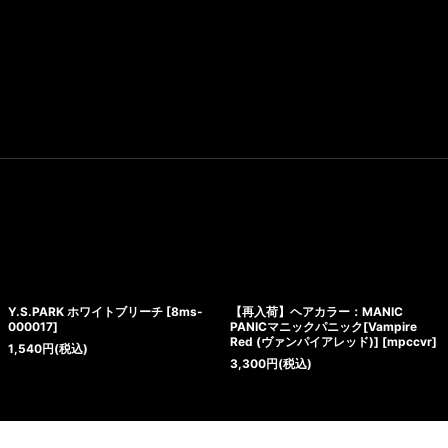
Y.S.PARK ホワイトブリーチ
[
8ms-
【再入荷】ヘアカラー：MANIC
000017
]
PANICマニックパニック[Vampire
Red (ヴァンパイアレッド)]
[
mpccvr
]
1,540
円
(税込)
3,300
円
(税込)