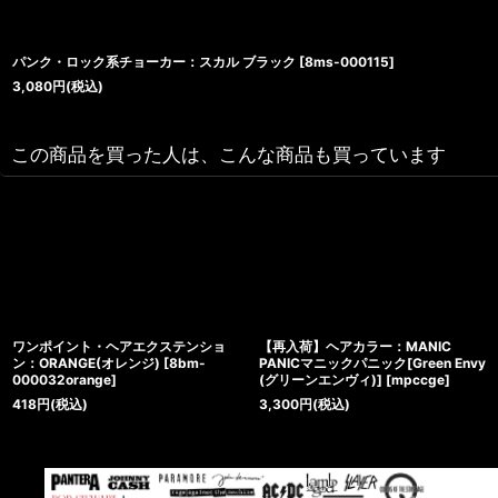
パンク・ロック系チョーカー：スカル ブラック
[
8ms-000115
]
3,080
円
(税込)
この商品を買った人は、こんな商品も買っています
ワンポイント・ヘアエクステンショ
【再入荷】ヘアカラー：MANIC
ン：ORANGE(オレンジ)
[
8bm-
PANICマニックパニック[Green Envy
000032orange
]
(グリーンエンヴィ)]
[
mpccge
]
418
円
(税込)
3,300
円
(税込)