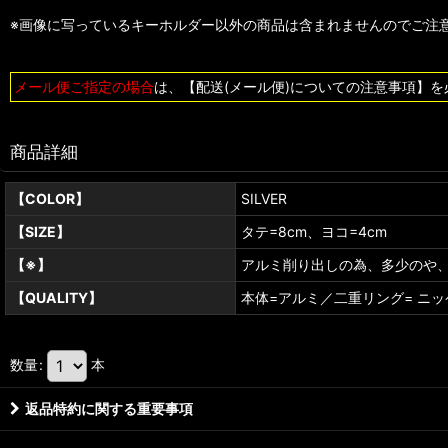
※画像に写っているキーホルダー以外の商品は含まれませんのでご注
メール便ご指定の場合
は、【配送(メール便)についての注意事項】
商品詳細
【COLOR】
SILVER
【SIZE】
タテ=8cm、ヨコ=4cm
【※】
アルミ削り出しの為、多少のや
【QUALITY】
本体=アルミ／二重リング= ニッ
数量
:
本
返品特約に関する重要事項