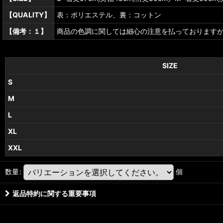
【QUALITY】
表：ポリエステル、裏：コットン
【備考：１】
商品の色調に関しては細心の注意を払っております
SIZE
S
M
L
XL
XXL
数量
:
個
返品特約に関する重要事項