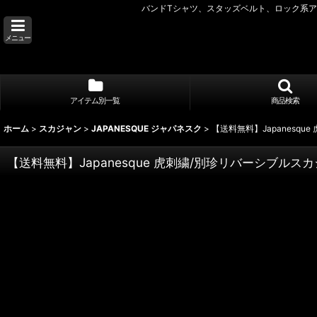
バンドTシャツ、スタッズベルト、ロック系アク
メニュー
アイテム別一覧
商品検索
ホーム
>
スカジャン
>
JAPANESQUE ジャパネスク
>
【送料無料】Japanesq
【送料無料】Japanesque 虎刺繍/別珍リバーシブルス