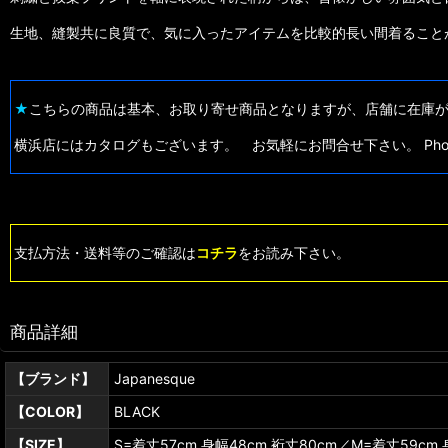
生地、縫製共に良質で、気に入ったアイテムを比較的長い間着ること
★
こちらの商品は基本、お取り寄せ商品となりますが、店舗に在庫
横浜店にはカタログもございます。 お気軽にお問合せ下さい。 Phone:0
支払方法・送料等のご確認は
コチラ
をお読み下さい。
商品詳細
【ブランド】
Japanesque
【COLOR】
BLACK
【SIZE】
S=着丈57cm,身幅48cm,裄丈80cm／M=着丈59cm,