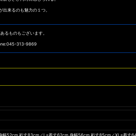
が出来るのも魅力の１つ。
があるものもございます。
45-313-9869
身幅52cm,裄丈83cm／L=着丈62cm,身幅56cm,裄丈85cm／XL=着丈64