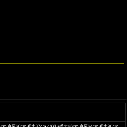
cm,身幅60cm,裄丈87cm／XXL=着丈66cm,身幅64cm,裄丈90cm