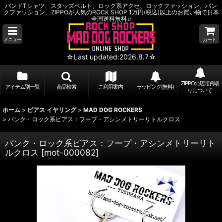
バンドTシャツ、スタッズベルト、ロック系アクセ、ロックファッション、パン
クファッション、ZIPPOが人気のROCK SHOP 1万円(税込)以上のお買い物で日本
全国送料無料♫
メニュー
カート
☆Last updated:2026.8.7☆
ZIPPOの店頭買取
アイテム別一覧
商品検索
ご利用案内
ラッピング(無料)
りについて
ホーム
>
ピアス イヤリング
>
MAD DOG ROCKERS
>
パンク・ロック系ピアス：フープ・アシンメトリーリトルクロス
パンク・ロック系ピアス：フープ・アシンメトリーリト
ルクロス
[
mot-000082
]