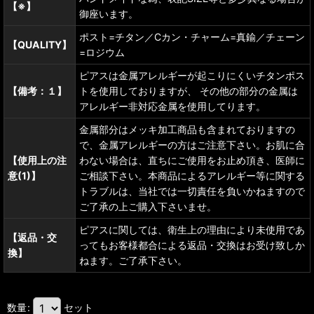
【※】
御座います。
ポスト=チタン／Cカン・チャーム=真鍮／チェーン
【QUALITY】
=ロジウム
ピアスは金属アレルギーが起こりにくいチタンポス
【備考：１】
トを使用しておりますが、 その他の部分の金属は
アレルギー非対応金属を使用してります。
金属部分はメッキ加工商品も含まれておりますの
で、金属アレルギーの方はご注意下さい。お肌に合
【使用上の注
わない場合は、直ちにご使用をお止め頂き、医師に
意(1)】
ご相談下さい。本商品によるアレルギー等に関する
トラブルは、当社では一切責任を負いかねますので
ご了承の上ご購入下さいませ。
ピアスに関しては、衛生上の理由により未使用であ
【返品・交
ってもお客様都合による返品・交換はお受け致しか
換】
ねます。ご了承下さい。
数量
:
セット