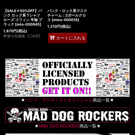
【SALE☆50%OFF】パ
パンク・ロック系マスク
ンク ロック系 Tシャツ
チャーム：2ボールクロ
ローズ コフィン 半袖 ブ
ス
[
mms-000016
]
ラック
[
mto-000045
]
1,210
円
(税込)
1,870
円
(税込)
希望小売価格
:
3,740
円
カートに入れる
★
バンド・アーティストオフィシャル
商品一覧★
★
MAD DOG ROCKERS
商品一覧★