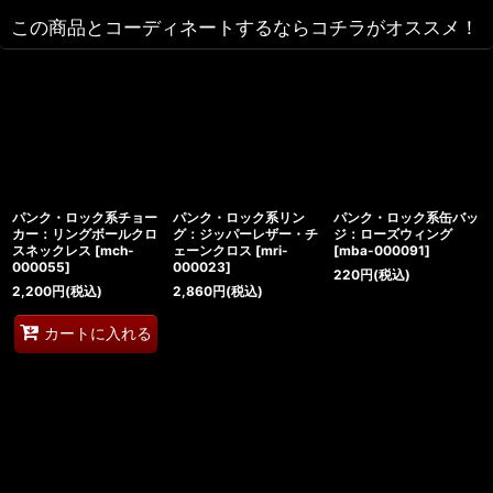
この商品とコーディネートするならコチラがオススメ！
パンク・ロック系チョー
パンク・ロック系リン
パンク・ロック系缶バッ
カー：リングボールクロ
グ：ジッパーレザー・チ
ジ：ローズウィング
スネックレス
[
mch-
ェーンクロス
[
mri-
[
mba-000091
]
000055
]
000023
]
220
円
(税込)
2,200
円
(税込)
2,860
円
(税込)
カートに入れる