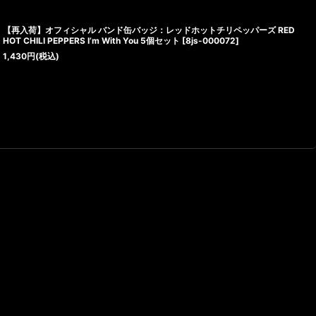
【再入荷】オフィシャル バンド缶バッジ：レッドホットチリペッパーズ RED
HOT CHILI PEPPERS I’m With You 5個セット
[
8js-000072
]
1,430
円
(税込)