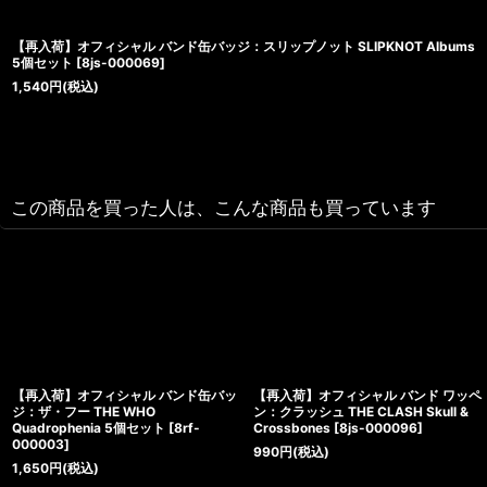
【再入荷】オフィシャル バンド缶バッジ：スリップノット SLIPKNOT Albums
5個セット
[
8js-000069
]
1,540
円
(税込)
この商品を買った人は、こんな商品も買っています
【再入荷】オフィシャル バンド缶バッ
【再入荷】オフィシャル バンド ワッペ
ジ：ザ・フー THE WHO
ン：クラッシュ THE CLASH Skull &
Quadrophenia 5個セット
[
8rf-
Crossbones
[
8js-000096
]
000003
]
990
円
(税込)
1,650
円
(税込)