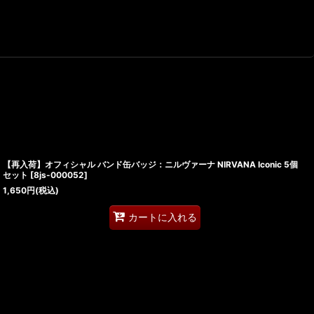
【再入荷】オフィシャル バンド缶バッジ：ニルヴァーナ NIRVANA Iconic 5個
セット
[
8js-000052
]
1,650
円
(税込)
カートに入れる