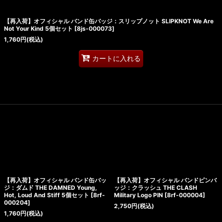
【再入荷】オフィシャル バンド缶バッジ：スリップノット SLIPKNOT We Are
Not Your Kind 5個セット
[
8js-000073
]
1,760
円
(税込)
カートに入れる
【再入荷】オフィシャル バンド缶バッ
【再入荷】オフィシャル バンドピンバ
ジ：ダムド THE DAMNED Young,
ッジ：クラッシュ THE CLASH
Hot, Loud And Stiff 5個セット
[
8rf-
Military Logo PIN
[
8rf-000004
]
000204
]
2,750
円
(税込)
1,760
円
(税込)