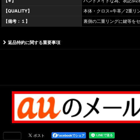
【※】
ハンドメイドな為、表記SI
【QUALITY】
本体・クロス=牛革／2重リ
【備考：１】
裏側の二重リングに鍵等を
返品特約に関する重要事項
Facebookでシェア