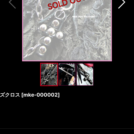
ズクロス
[
mke-000002
]