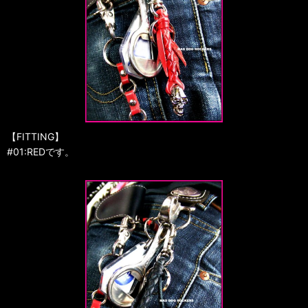
【FITTING】
#01:REDです。