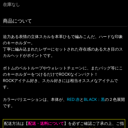
在庫なし
商品について
迫力ある表情の立体スカルを本革ひもで編みこんだ、ハードな印象
のキーホルダー。
丁寧に編み込まれたレザーにセットされた存在感のある大き目のス
カルヘッドがポイントです。
ボトムのベルトループやウォレットチェーンに、またバッグ等にこ
のキーホルダーをつけるだけでROCKなインパクト！
ROCKアイテム好き、スカル好きには相当オススメなアイテムで
す。
カラーバリエーションは、本体が、
RED:赤
と
BLACK：黒
の２色展開
です。
配送方法は【
配送・送料について
】を必ずご確認ご了承の上、ご指