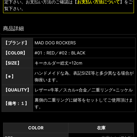
定下さい。お支払い方法のご確認は【
お支払い方法について
】をご
覧下さい。
商品詳細
【ブランド】
MAD DOG ROCKERS
【COLOR】
#01：RED／#02：BLACK
【SIZE】
キーホルダー総丈=12cm
ハンドメイドな為、表記SIZE等と多少異なる場合が
【※】
御座います。
【QUALITY】
レザー=牛革／スカル=合金／二重リング=ニッケル
裏側の二重リングに鍵等をセットしてご使用頂けま
【備考：１】
す。
COLOR
在庫