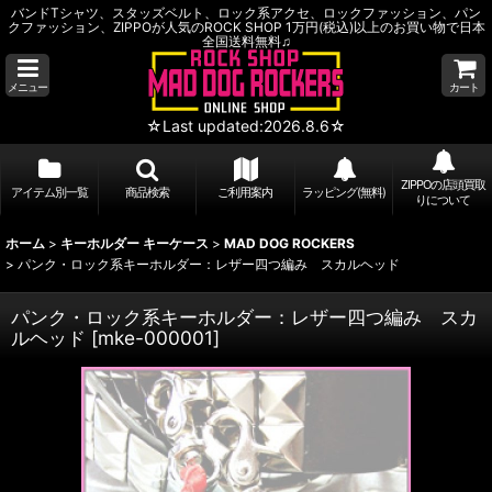
バンドTシャツ、スタッズベルト、ロック系アクセ、ロックファッション、パン
クファッション、ZIPPOが人気のROCK SHOP 1万円(税込)以上のお買い物で日本
全国送料無料♫
メニュー
カート
☆Last updated:2026.8.6☆
ZIPPOの店頭買取
アイテム別一覧
商品検索
ご利用案内
ラッピング(無料)
りについて
ホーム
>
キーホルダー キーケース
>
MAD DOG ROCKERS
>
パンク・ロック系キーホルダー：レザー四つ編み スカルヘッド
パンク・ロック系キーホルダー：レザー四つ編み スカ
ルヘッド
[
mke-000001
]