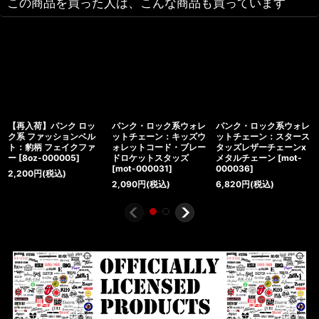
この商品を買った人は、こんな商品も買っています
【再入荷】パンク ロッ
パンク・ロック系ウォレ
パンク・ロック系ウォレ
ク系 ファッションベル
ットチェーン：キッズウ
ットチェーン：スタース
ト：豹柄 フェイクファ
ォレットコード・ブレー
タッズレザーチェーンx
ー
[
8oz-000005
]
ドロケットスタッズ
メタルチェーン
[
mot-
[
mot-000031
]
000036
]
2,200
円
(税込)
2,090
円
(税込)
6,820
円
(税込)