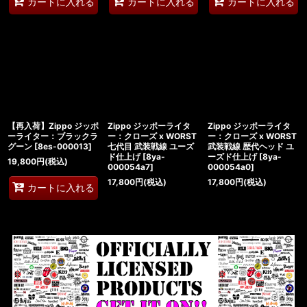
カートに入れる
カートに入れる
カートに入れる
【再入荷】Zippo ジッポ
Zippo ジッポーライタ
Zippo ジッポーライタ
ーライター：ブラックラ
ー：クローズ x WORST
ー：クローズ x WORST
グーン
[
8es-000013
]
七代目 武装戦線 ユーズ
武装戦線 歴代ヘッド ユ
ド仕上げ
[
8ya-
ーズド仕上げ
[
8ya-
19,800
円
(税込)
000054a7
]
000054a0
]
17,800
円
(税込)
17,800
円
(税込)
カートに入れる