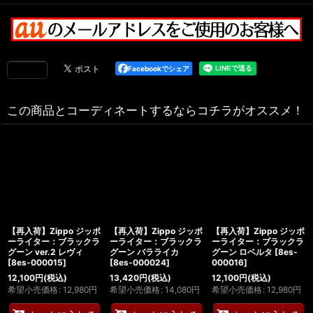
Facebookでシェア
この商品とコーディネートするならコチラがオススメ！
【再入荷】Zippo ジッポ
【再入荷】Zippo ジッポ
【再入荷】Zippo ジッポ
ーライター：ブラックラ
ーライター：ブラックラ
ーライター：ブラックラ
グーン ver.2 レヴィ
グーン バラライカ
グーン ロベルタ
[
8es-
[
8es-000015
]
[
8es-000024
]
000016
]
12,100
円
(税込)
13,420
円
(税込)
12,100
円
(税込)
希望小売価格
:
12,980
円
希望小売価格
:
14,080
円
希望小売価格
:
12,980
円