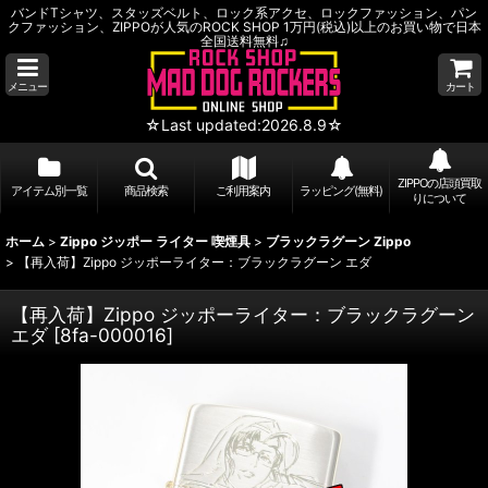
バンドTシャツ、スタッズベルト、ロック系アクセ、ロックファッション、パン
クファッション、ZIPPOが人気のROCK SHOP 1万円(税込)以上のお買い物で日本
全国送料無料♫
メニュー
カート
☆Last updated:2026.8.9☆
ZIPPOの店頭買取
アイテム別一覧
商品検索
ご利用案内
ラッピング(無料)
りについて
ホーム
>
Zippo ジッポー ライター 喫煙具
>
ブラックラグーン Zippo
>
【再入荷】Zippo ジッポーライター：ブラックラグーン エダ
【再入荷】Zippo ジッポーライター：ブラックラグーン
エダ
[
8fa-000016
]