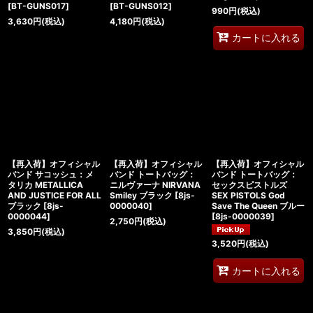
[
BT-GUNS017
]
[
BT-GUNS012
]
990
円
(税込)
3,630
円
(税込)
4,180
円
(税込)
カートに入れる
【再入荷】オフィシャル
【再入荷】オフィシャル
【再入荷】オフィシャル
バンド サコッシュ：メ
バンド トートバッグ：
バンド トートバッグ：
タリカ METALLICA
ニルヴァーナ NIRVANA
セックスピストルズ
AND JUSTICE FOR ALL
Smiley ブラック
[
8js-
SEX PISTOLS God
ブラック
[
8js-
0000040
]
Save The Queen ブルー
0000044
]
[
8js-0000039
]
2,750
円
(税込)
3,850
円
(税込)
3,520
円
(税込)
カートに入れる