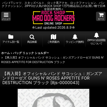
バンドTシャツ、スタッズベルト、ロック系アクセ、ロックファッション、パン
クファッション、ZIPPOが人気のROCK SHOP 1万円(税込)以上のお買い物で日本
全国送料無料♫
メニュー
カート
☆Last updated:2026.8.9☆
ZIPPOの店頭買取
アイテム別一覧
商品検索
ご利用案内
ラッピング(無料)
りについて
ホーム
>
バッグ リュック ショルダー
>
【再入荷】オフィシャル バンド サコッシュ：ガンズアンドローゼズ GUNS N'
ROSES APPETITE FOR DESTRUCTION ブラック
【再入荷】オフィシャル バンド サコッシュ：ガンズア
ンドローゼズ GUNS N' ROSES APPETITE FOR
DESTRUCTION ブラック
[
8js-0000043
]