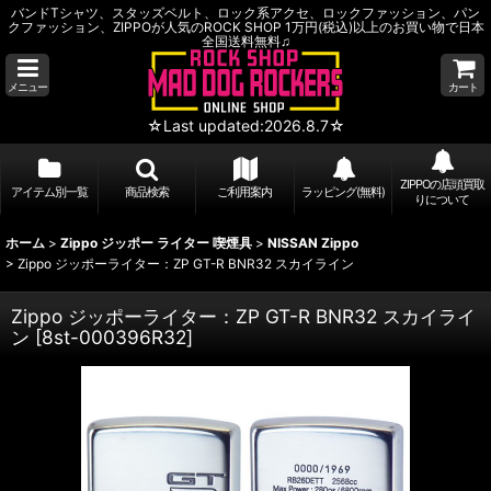
バンドTシャツ、スタッズベルト、ロック系アクセ、ロックファッション、パン
クファッション、ZIPPOが人気のROCK SHOP 1万円(税込)以上のお買い物で日本
全国送料無料♫
メニュー
カート
☆Last updated:2026.8.7☆
ZIPPOの店頭買取
アイテム別一覧
商品検索
ご利用案内
ラッピング(無料)
りについて
ホーム
>
Zippo ジッポー ライター 喫煙具
>
NISSAN Zippo
>
Zippo ジッポーライター：ZP GT-R BNR32 スカイライン
Zippo ジッポーライター：ZP GT-R BNR32 スカイライ
ン
[
8st-000396R32
]