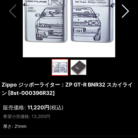
Zippo ジッポーライター：ZP GT-R BNR32 スカイライ
ン
[
8st-000396R32
]
販売価格
:
11,220
円
(税込)
希望小売価格
:
13,200
円
厚さ
:
21mm