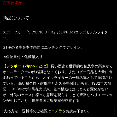
在庫わずか
商品について
スポーツカー「SKYLINE GT-R」とZIPPOのコラボモデルライタ
ー。
GT-Rの名車を本体両面にエッチングでデザイン。
※保証書付・化粧箱入り
【ジッポー（Zippo）とは】
長い歴史と世界的な普及率の高さから
オイルライターの代名詞となっており、またコピー商品も大量に出
まわっていることから、オイルライターの一般名称として認識され
ている。 高い耐久性・耐風性と永久修理保証がある。1932年の創
業、1933年の第1号発売以来、基本構造にはほとんど変化がない
が、外側のケースに様々な意匠を凝らすことで豊富なバリエーショ
ンが生じており、世界各国に収集家が存在する
支払方法・送料等のご確認は
コチラ
をお読み下さい。