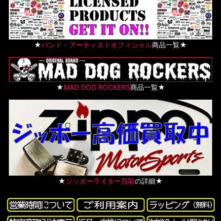
★
バンド・アーティストオフィシャル
商品一覧★
★
MAD DOG ROCKERS
商品一覧★
★
ジッポーライター買取
の詳細★