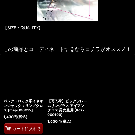
【SIZE・QUALITY】
この商品とコーディネートするならコチラがオススメ！
パンク・ロック系イヤホ
【再入荷】ビッグフレー
ンジャック：リングクロ
ムサングラス アイアン
ス
[
mej-000015
]
クロス 男女兼用
[
8oz-
000109
]
1,430
円
(税込)
1,650
円
(税込)
カートに入れる