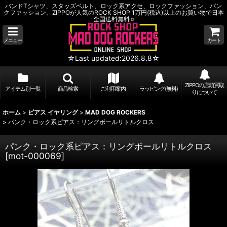
バンドTシャツ、スタッズベルト、ロック系アクセ、ロックファッション、パン
クファッション、ZIPPOが人気のROCK SHOP 1万円(税込)以上のお買い物で日本
全国送料無料♫
メニュー
カート
☆Last updated:2026.8.8☆
ZIPPOの店頭買取
アイテム別一覧
商品検索
ご利用案内
ラッピング(無料)
りについて
ホーム
>
ピアス イヤリング
>
MAD DOG ROCKERS
>
パンク・ロック系ピアス：リングボールリトルクロス
パンク・ロック系ピアス：リングボールリトルクロス
[
mot-000069
]