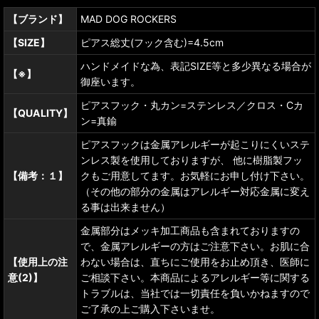
【ブランド】
MAD DOG ROCKERS
【SIZE】
ピアス総丈(フック含む)=4.5cm
ハンドメイドな為、表記SIZE等と多少異なる場合が
【※】
御座います。
ピアスフック・丸カン=ステンレス／クロス・Cカ
【QUALITY】
ン=真鍮
ピアスフックは金属アレルギーが起こりにくいステ
ンレス製を使用しておりますが、 他に樹脂製フッ
【備考：１】
クもご用意してます。お気軽にお申し付け下さい。
（その他の部分の金属はアレルギー対応金属に変え
る事は出来ません）
金属部分はメッキ加工商品も含まれておりますの
で、金属アレルギーの方はご注意下さい。お肌に合
【使用上の注
わない場合は、直ちにご使用をお止め頂き、医師に
意(2)】
ご相談下さい。本商品によるアレルギー等に関する
トラブルは、当社では一切責任を負いかねますので
ご了承の上ご購入下さいませ。