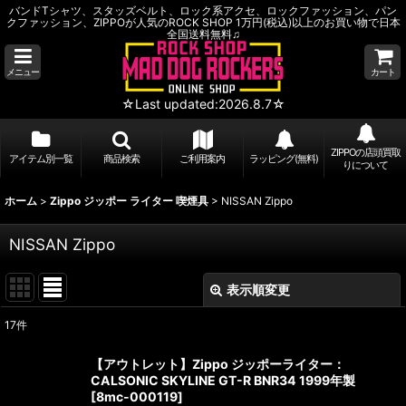
バンドTシャツ、スタッズベルト、ロック系アクセ、ロックファッション、パン
クファッション、ZIPPOが人気のROCK SHOP 1万円(税込)以上のお買い物で日本
全国送料無料♫
メニュー
カート
☆Last updated:2026.8.7☆
ZIPPOの店頭買取
アイテム別一覧
商品検索
ご利用案内
ラッピング(無料)
りについて
ホーム
>
Zippo ジッポー ライター 喫煙具
>
NISSAN Zippo
NISSAN Zippo
表示順変更
閉じる
17
件
表示数
:
【アウトレット】Zippo ジッポーライター：
CALSONIC SKYLINE GT-R BNR34 1999年製
並び順
:
[
8mc-000119
]