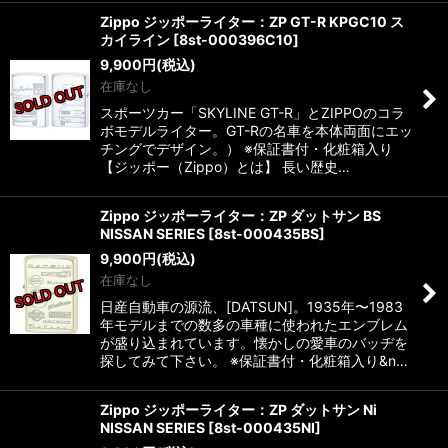
Zippo ジッポーライター：ZP GT-R KPGC10 ス
カイライン
[
8st-000396C10
]
9,900
円
(税込)
在庫なし
スポーツカー「SKYLINE GT-R」とZIPPOのコラ
ボモデルライター。GT-Rの名車を本体両面にエッ
チングでデザイン。） ※保証書付・化粧箱入り
【ジッポー（Zippo）とは】 長い歴史…
Zippo ジッポーライター：ZP ダットサン BS
NISSAN SERIES
[
8st-000435BS
]
9,900
円
(税込)
在庫なし
日産自動車の源流、[DATSUN]。1935年〜1983
年モデルまでの数多の車種に使われたエンブレム
が盛り込まれています。懐かしの愛車のバッヂを
探してみて下さい。 ※保証書付・化粧箱入り&n…
Zippo ジッポーライター：ZP ダットサン Ni
NISSAN SERIES
[
8st-000435NI
]