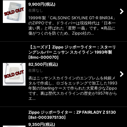
9,900
円
(税込)
在庫なし
絞り込む
1999年製「CALSONIC SKYLINE GT-R BNR34」
のZIPPOです。ドライバーは現役時代は「日本一
速い男」と呼ばれた「星野 一義」です。※商品に
傷がつくのを防ぐため、Zippo社の…
【ユーズド】Zippo ジッポーライター：スターリ
ングシルバー ニッサン スカイライン 1993年製
[
8mc-000070
]
82,500
円
(税込)
在庫なし
表はニッサンスカイラインのエンブレムを純銀メ
タルで作成し、ロゴをエッチングで加工した1993
年製のSterlingケースで作られた大変希少なZippo
です。裏は歴代スカイラインの歴史が1957年から
エ…
Zippo ジッポーライター：ZP FAIRLADY Z S130
[
8st-000397S130
]
9,350
円
(税込)