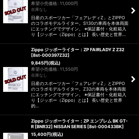
希望小売価格
:
11,000
円
在庫なし
日産のスポーツカー「フェアレディZ」とZIPPO
のコラボモデルライター。S130の車両を本体両面
にエッチングでデザイン。 ※保証書付・化粧箱入
り【ジッポー（Zippo）とは】 長い歴史と世界…
Zippo ジッポーライター：ZP FAIRLADY Z Z32
[
8st-000397Z32
]
9,845
円
(税込)
希望小売価格
:
11,550
円
在庫なし
日産のスポーツカー「フェアレディZ」とZIPPO
のコラボモデルライター。Z32の車両を本体両面
にエッチングでデザイン。 ※保証書付・化粧箱入
り【ジッポー（Zippo）とは】 長い歴史と世界
的…
Zippo ジッポーライター：ZP エンブレム BK GT-
R [BNR32] NISSAN SERIES
[
8st-000433BK
]
15,400
円
(税込)