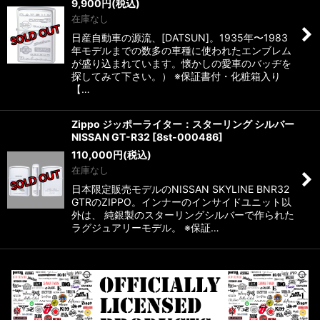
9,900
円
(税込)
在庫なし
日産自動車の源流、[DATSUN]。1935年〜1983
年モデルまでの数多の車種に使われたエンブレム
が盛り込まれています。懐かしの愛車のバッヂを
探してみて下さい。） ※保証書付・化粧箱入り
【…
Zippo ジッポーライター：スターリング シルバー
NISSAN GT-R32
[
8st-000486
]
110,000
円
(税込)
在庫なし
日本限定販売モデルのNISSAN SKYLINE BNR32
GTRのZIPPO。インナーのインサイドユニット以
外は、 純銀製のスターリングシルバーで作られた
ラグジュアリーモデル。 ※保証…