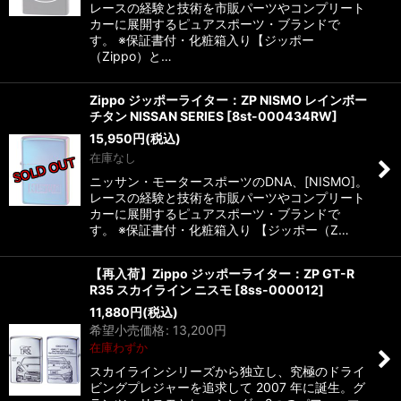
レースの経験と技術を市販パーツやコンプリート
カーに展開するピュアスポーツ・ブランドで
す。 ※保証書付・化粧箱入り【ジッポー
（Zippo）と…
Zippo ジッポーライター：ZP NISMO レインボー
チタン NISSAN SERIES
[
8st-000434RW
]
15,950
円
(税込)
在庫なし
ニッサン・モータースポーツのDNA、[NISMO]。
レースの経験と技術を市販パーツやコンプリート
カーに展開するピュアスポーツ・ブランドで
す。 ※保証書付・化粧箱入り 【ジッポー（Z…
【再入荷】Zippo ジッポーライター：ZP GT-R
R35 スカイライン ニスモ
[
8ss-000012
]
11,880
円
(税込)
希望小売価格
:
13,200
円
在庫わずか
スカイラインシリーズから独立し、究極のドライ
ビングプレジャーを追求して 2007 年に誕生。グ