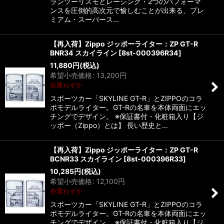
ランツーリスモとレーシング・2つのパフォーマ
ンスを圧倒的高次元で愉しむことが出来る、プレ
ミアム・スーパース…
【再入荷】Zippo ジッポーライター：ZP GT-R
BNR34 スカイライン
[
8st-000396R34
]
11,880
円
(税込)
希望小売価格
:
13,200
円
在庫わずか
スポーツカー「SKYLINE GT-R」とZIPPOのコラ
ボモデルライター。GT-Rの名車を本体両面にエッ
チングでデザイン。 ※保証書付・化粧箱入り【ジ
ッポー（Zippo）とは】 長い歴史と…
【再入荷】Zippo ジッポーライター：ZP GT-R
BCNR33 スカイライン
[
8st-000396R33
]
10,285
円
(税込)
希望小売価格
:
12,100
円
在庫わずか
スポーツカー「SKYLINE GT-R」とZIPPOのコラ
ボモデルライター。GT-Rの名車を本体両面にエッ
チングでデザイン。 ※保証書付・化粧箱入り【ジ