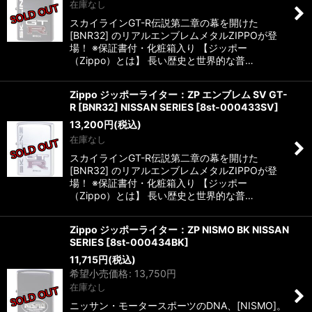
在庫なし
スカイラインGT-R伝説第二章の幕を開けた
[BNR32] のリアルエンブレムメタルZIPPOが登
場！ ※保証書付・化粧箱入り 【ジッポー
（Zippo）とは】 長い歴史と世界的な普…
Zippo ジッポーライター：ZP エンブレム SV GT-
R [BNR32] NISSAN SERIES
[
8st-000433SV
]
13,200
円
(税込)
在庫なし
スカイラインGT-R伝説第二章の幕を開けた
[BNR32] のリアルエンブレムメタルZIPPOが登
場！ ※保証書付・化粧箱入り 【ジッポー
（Zippo）とは】 長い歴史と世界的な普…
Zippo ジッポーライター：ZP NISMO BK NISSAN
SERIES
[
8st-000434BK
]
11,715
円
(税込)
希望小売価格
:
13,750
円
在庫なし
ニッサン・モータースポーツのDNA、[NISMO]。