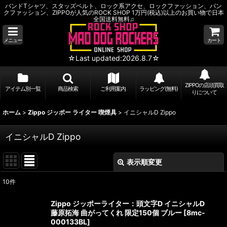
バンドTシャツ、スタッズベルト、ロック系アクセ、ロックファッション、パン
クファッション、ZIPPOが人気のROCK SHOP 1万円(税込)以上のお買い物で日本
全国送料無料♫
メニュー
カート
☆Last updated:2026.8.7☆
ZIPPOの店頭買取
アイテム別一覧
商品検索
ご利用案内
ラッピング(無料)
りについて
ホーム
>
Zippo ジッポー ライター 喫煙具
>
イニシャルD Zippo
イニシャルD Zippo
表示順変更
閉じる
10
件
表示数
:
Zippo ジッポーライター：頭文字D イニシャルD
藤原拓海 曲がってくれ 限定150個 ブルー
[
8mc-
並び順
:
000133BL
]