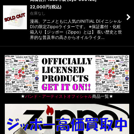
22,000
円
(税込)
在庫なし
漫画、アニメともに人気のINITIAL D(イニシャル
D)の限定Zippoライターです。 ※保証書付・化粧
箱入り【ジッポー（Zippo）とは】 長い歴史と世
界的な普及率の高さからオイルライタ…
★
バンド・アーティストオフィシャル
商品一覧★