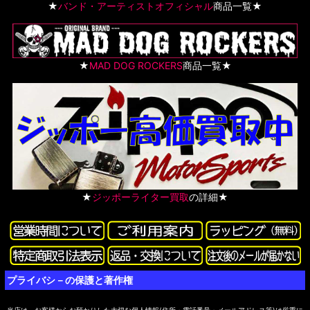
★
バンド・アーティストオフィシャル
商品一覧★
★
MAD DOG ROCKERS
商品一覧★
★
ジッポーライター買取
の詳細★
プライバシ－の保護と著作権
当店は、お客様からお預かりした大切な個人情報(住所・電話番号・メールアドレス等)は厳重に