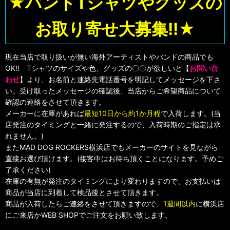
★バンドTシャツやグッズの
お取り寄せ大募集!!★
現在当店で取り扱いが無い海外アーティストやバンドの商品でも
OK!! Tシャツのサイズや色、グッズの〇〇が欲しいと【
お問い合
わせ
】より、お名前と連絡先電話番号を明記してメッセージを下さ
い。受け取ったメッセージの確認後、当店からご希望商品について
確認の連絡をさせて頂きます。
メーカーに在庫があれば
最短10日から約1か月程
で入荷します。(当
店発注のタイミングと一緒に発注するので、入荷時期のご指定は承
れません。)
またMAD DOG ROCKERS横浜店でもメーカーのサイトを見ながら
直接お選び頂けます。(接客中はお待ち頂くことになります。予めご
了承ください)
在庫の有無が発注のタイミングにより変わりますので、お支払いは
商品が当店に到着して検品後とさせて頂きます。
商品が入荷したらご連絡をさせて頂きますので、
1週間以内
に横浜店
にご来店かWEB SHOPでご注文をお願い致します。