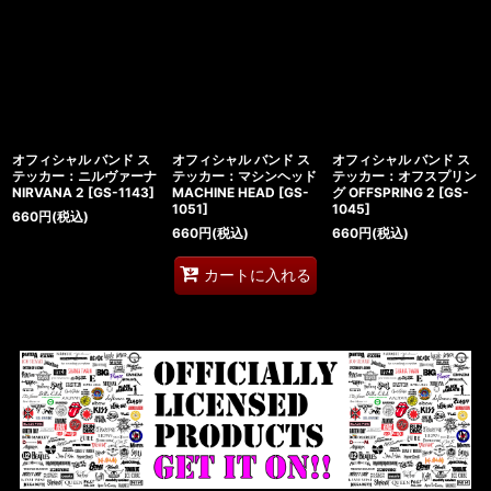
オフィシャル バンド ス
オフィシャル バンド ス
オフィシャル バンド ス
テッカー：ニルヴァーナ
テッカー：マシンヘッド
テッカー：オフスプリン
NIRVANA 2
[
GS-1143
]
MACHINE HEAD
[
GS-
グ OFFSPRING 2
[
GS-
1051
]
1045
]
660
円
(税込)
660
円
(税込)
660
円
(税込)
カートに入れる