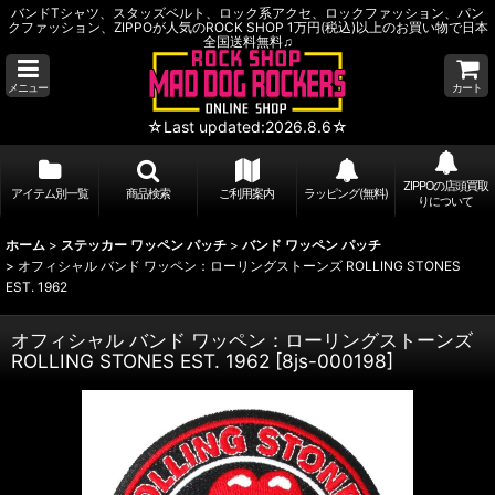
バンドTシャツ、スタッズベルト、ロック系アクセ、ロックファッション、パン
クファッション、ZIPPOが人気のROCK SHOP 1万円(税込)以上のお買い物で日本
全国送料無料♫
メニュー
カート
☆Last updated:2026.8.6☆
ZIPPOの店頭買取
アイテム別一覧
商品検索
ご利用案内
ラッピング(無料)
りについて
ホーム
>
ステッカー ワッペン パッチ
>
バンド ワッペン パッチ
>
オフィシャル バンド ワッペン：ローリングストーンズ ROLLING STONES
EST. 1962
オフィシャル バンド ワッペン：ローリングストーンズ
ROLLING STONES EST. 1962
[
8js-000198
]