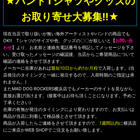
★バンドTシャツやグッズの
お取り寄せ大募集!!★
現在当店で取り扱いが無い海外アーティストやバンドの商品でも
OK!! Tシャツのサイズや色、グッズの〇〇が欲しいと【
お問い合
わせ
】より、お名前と連絡先電話番号を明記してメッセージを下さ
い。受け取ったメッセージの確認後、当店からご希望商品について
確認の連絡をさせて頂きます。
メーカーに在庫があれば
最短10日から約1か月程
で入荷します。(当
店発注のタイミングと一緒に発注するので、入荷時期のご指定は承
れません。)
またMAD DOG ROCKERS横浜店でもメーカーのサイトを見ながら
直接お選び頂けます。(接客中はお待ち頂くことになります。予めご
了承ください)
在庫の有無が発注のタイミングにより変わりますので、お支払いは
商品が当店に到着して検品後とさせて頂きます。
商品が入荷したらご連絡をさせて頂きますので、
1週間以内
に横浜店
にご来店かWEB SHOPでご注文をお願い致します。