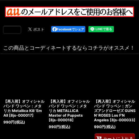
Facebookでシェア
この商品とコーディネートするならコチラがオススメ！
【再入荷】オフィシャル
【再入荷】オフィシャル
【再入荷】オフィシャル
バンド ワッペン：メタ
バンド ワッペン：メタ
バンド ワッペン：ガン
リカ Metallica Kill ’Em
リカ METALLICA
ズアンドローゼズ GUNS
All
[
8js-000017
]
Master of Puppets
N' ROSES Los F'N
[
8js-000018
]
Angeles
[
8js-000033
]
990
円
(税込)
990
円
(税込)
990
円
(税込)
カートに入れる