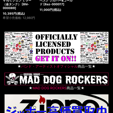
キ10ミクロン ミラー
ベスク シルバー&ゴール
（金タンク）
[
8hl-
ド
[
8az-000017
]
000089
]
11,000
円
(税込)
10,395
円
(税込)
希望小売価格
:
12,980
円
★
バンド・アーティストオフィシャル
商品一覧★
★
MAD DOG ROCKERS
商品一覧★