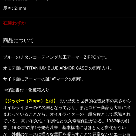
厚さ
:
21mm
在庫わずか
商品について
ブルーのチタンコーティング加工アーマーZIPPOです。
オモテ面に"TITANIUM BLUE ARMOR CASE"の刻印入り。
サイド面にアーマーの証"A"マークの刻印。
※保証書付・化粧箱入り
【ジッポー（Zippo）とは】
長い歴史と世界的な普及率の高さから
オイルライターの代名詞となっており、またコピー商品も大量に出
まわっていることから、オイルライターの一般名称として認識され
ている。 高い耐久性・耐風性と永久修理保証がある。1932年の創
業、1933年の第1号発売以来、基本構造にはほとんど変化がない
が、外側のケースに様々な意匠を凝らすことで豊富なバリエーショ