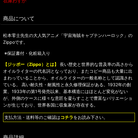
在庫わずか
商品について
松本零士先生の大人気アニメ「宇宙海賊キャプテンハーロック」の
Zippoです。
※保証書付・化粧箱入り
【ジッポー（Zippo）とは】
長い歴史と世界的な普及率の高さから
オイルライターの代名詞となっており、またコピー商品も大量に出
まわっていることから、オイルライターの一般名称として認識され
ている。 高い耐久性・耐風性と永久修理保証がある。1932年の創
業、1933年の第1号発売以来、基本構造にはほとんど変化がない
が、外側のケースに様々な意匠を凝らすことで豊富なバリエーショ
ンが生じており、世界各国に収集家が存在する。
支払方法・送料等のご確認は
コチラ
をお読み下さい。
商品詳細