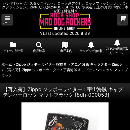
バンドTシャツ、スタッズベルト、ロック系アクセ、ロックファッション、パン
クファッション、ZIPPOが人気のROCK SHOP 1万円(税込)以上のお買い物で日本
全国送料無料♫
メニュー
カート
☆Last updated:2026.8.8☆
ZIPPOの店頭買取
アイテム別一覧
商品検索
ご利用案内
ラッピング(無料)
りについて
ホーム
>
Zippo ジッポー ライター 喫煙具
>
アニメ 漫画 キャラクター Zippo
>
【再入荷】Zippo ジッポーライター：宇宙海賊 キャプテンハーロック マットブ
ラック
【再入荷】Zippo ジッポーライター：宇宙海賊 キャプ
テンハーロック マットブラック
[
8dh-000053
]