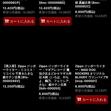
000098CP
]
[
8mc-000098BS
]
校 真鍮古美
[
8mc-
000092C
]
13,420
円
(税込)
13,420
円
(税込)
8,800
円
(税込)
希望小売価格
:
14,080
円
希望小売価格
:
14,080
円
希望小売価格
:
10,450
円
カートに入れる
カートに入れる
【再入荷】Zippo ジッポ
Zippo ジッポーライタ
Zippo ジッポーライタ
ーライター：リコリス・
ー：マギアレコード 魔
ー：MAD DOG
リコイル 千束＆たきな
法少女まどか☆マギカ外
ROCKERS オリジナル
銀サテン古美
[
8fa-
伝 A柄（いろは、やち
BLOODY ヴァンパイアR
000026SV
]
よ、鶴乃、フェリシア、
[
mzp-000001
]
さな） 銀サテン古美
13,200
円
(税込)
8,800
円
(税込)
[
8dh-000050
]
希望小売価格
:
10,780
円
6,600
円
(税込)
希望小売価格
:
10,450
円
カートに入れる