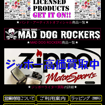
★
バンド・アーティストオフィシャル
商品一覧★
★
MAD DOG ROCKERS
商品一覧★
★
ジッポーライター買取
の詳細★