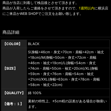
商品が当店に到着して検品後とさせて頂きます。
商品が入荷したらご連絡をさせて頂きますので、
1週間以内
に横浜店
にご来店かWEB SHOPでご注文をお願い致します。
商品詳細
【COLOR】
BLACK
S(身幅=46cm・身丈=70cm・肩幅=42cm・袖丈
=18cm)/M(身幅=50cm・身丈=72cm・肩幅
=46cm・袖丈=19cm)/L(身幅=54cm・身丈
【SIZE】
=74cm・肩幅=50cm・袖丈=20cm)/XL(身幅
=59cm・身丈=76cm・肩幅=54cm・袖丈
=21cm)/XXL(身幅=63cm・身丈=78cm・肩幅
=58cm・袖丈=22cm)
【QUALITY】
綿 100%
素材の特性上、±5cm程の誤差がある場合が御座い
【備考：１】
ます。