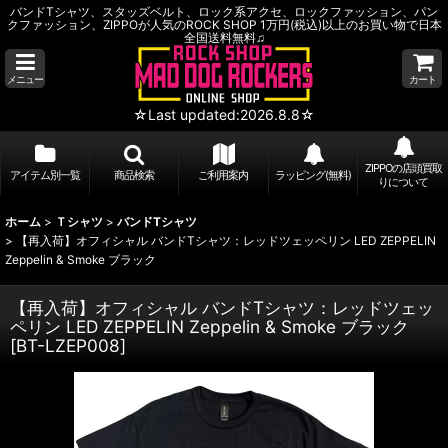
バンドTシャツ、スタッズベルト、ロック系アクセ、ロックファッション、パン
クファッション、ZIPPOが人気のROCK SHOP 1万円(税込)以上のお買い物で日本
全国送料無料♫
メニュー
カート
☆Last updated:2026.8.8☆
ZIPPOの店頭買取
アイテム別一覧
商品検索
ご利用案内
ラッピング(無料)
りについて
ホーム
>
Ｔシャツ
>
バンドTシャツ
>
【再入荷】オフィシャル バンドTシャツ：レッドツェッペリン LED ZEPPELIN
Zeppelin & Smoke ブラック
【再入荷】オフィシャル バンドTシャツ：レッドツェッ
ペリン LED ZEPPELIN Zeppelin & Smoke ブラック
[
BT-LZEP008
]