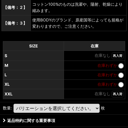
コットン100%のものは洗濯や、陽射、乾燥により
【備考：２】
縮みます。
使用BODYのブランド、原産国等によっても規格が
【備考：３】
変わりますので、ご注意ください。
SIZE
在庫
在庫なし
S
再入荷
M
在庫わずか
L
在庫わずか
XL
在庫わずか
在庫なし
XXL
再入荷
数量
:
枚
返品特約に関する重要事項