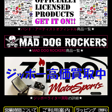
★
バンド・アーティストオフィシャル
商品一覧★
★
MAD DOG ROCKERS
商品一覧★
★
ジッポーライター買取
の詳細★