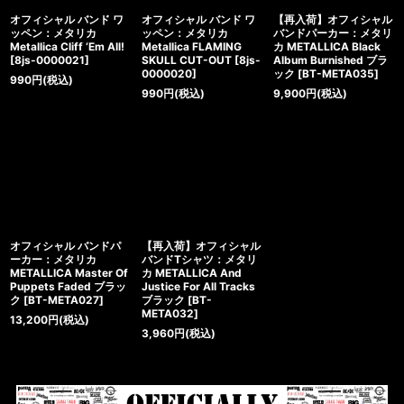
オフィシャル バンド ワ
オフィシャル バンド ワ
【再入荷】オフィシャル
ッペン：メタリカ
ッペン：メタリカ
バンドパーカー：メタリ
Metallica Cliff ‘Em All!
Metallica FLAMING
カ METALLICA Black
[
8js-0000021
]
SKULL CUT-OUT
[
8js-
Album Burnished ブラ
0000020
]
ック
[
BT-META035
]
990
円
(税込)
990
円
(税込)
9,900
円
(税込)
オフィシャル バンドパ
【再入荷】オフィシャル
ーカー：メタリカ
バンドTシャツ：メタリ
METALLICA Master Of
カ METALLICA And
Puppets Faded ブラッ
Justice For All Tracks
ク
[
BT-META027
]
ブラック
[
BT-
META032
]
13,200
円
(税込)
3,960
円
(税込)