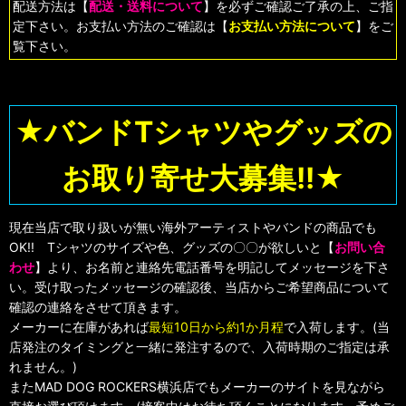
配送方法は【
配送・送料について
】を必ずご確認ご了承の上、ご指
定下さい。お支払い方法のご確認は【
お支払い方法について
】をご
覧下さい。
★バンドTシャツやグッズの
お取り寄せ大募集!!★
現在当店で取り扱いが無い海外アーティストやバンドの商品でも
OK!! Tシャツのサイズや色、グッズの〇〇が欲しいと【
お問い合
わせ
】より、お名前と連絡先電話番号を明記してメッセージを下さ
い。受け取ったメッセージの確認後、当店からご希望商品について
確認の連絡をさせて頂きます。
メーカーに在庫があれば
最短10日から約1か月程
で入荷します。(当
店発注のタイミングと一緒に発注するので、入荷時期のご指定は承
れません。)
またMAD DOG ROCKERS横浜店でもメーカーのサイトを見ながら