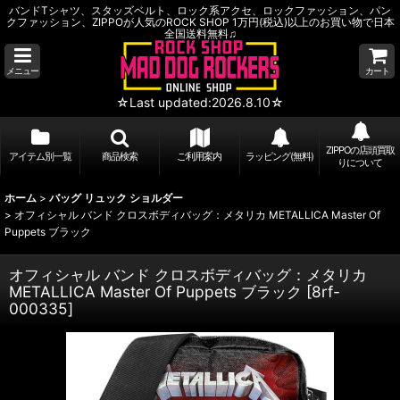
バンドTシャツ、スタッズベルト、ロック系アクセ、ロックファッション、パン
クファッション、ZIPPOが人気のROCK SHOP 1万円(税込)以上のお買い物で日本
全国送料無料♫
メニュー
カート
☆Last updated:2026.8.10☆
ZIPPOの店頭買取
アイテム別一覧
商品検索
ご利用案内
ラッピング(無料)
りについて
ホーム
>
バッグ リュック ショルダー
>
オフィシャル バンド クロスボディバッグ：メタリカ METALLICA Master Of
Puppets ブラック
オフィシャル バンド クロスボディバッグ：メタリカ
METALLICA Master Of Puppets ブラック
[
8rf-
000335
]