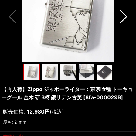
【再入荷】Zippo ジッポーライター：東京喰種 トーキョ
ーグール 金木 研 B柄 銀サテン古美
[
8fa-000029B
]
販売価格
:
12,980
円
(税込)
厚さ
:
21mm