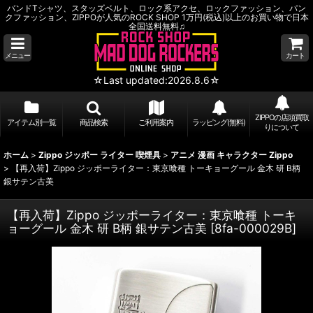
バンドTシャツ、スタッズベルト、ロック系アクセ、ロックファッション、パン
クファッション、ZIPPOが人気のROCK SHOP 1万円(税込)以上のお買い物で日本
全国送料無料♫
メニュー
カート
☆Last updated:2026.8.6☆
ZIPPOの店頭買取
アイテム別一覧
商品検索
ご利用案内
ラッピング(無料)
りについて
ホーム
>
Zippo ジッポー ライター 喫煙具
>
アニメ 漫画 キャラクター Zippo
>
【再入荷】Zippo ジッポーライター：東京喰種 トーキョーグール 金木 研 B柄
銀サテン古美
【再入荷】Zippo ジッポーライター：東京喰種 トーキ
ョーグール 金木 研 B柄 銀サテン古美
[
8fa-000029B
]