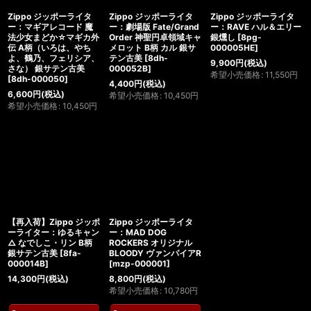
Zippo ジッポーライタ
Zippo ジッポーライタ
Zippo ジッポーライタ
ー：マギアレコード 魔
ー：劇場版 Fate/Grand
ー：RAVE ハル＆エリー
法少女まどか☆マギカ外
Order 神聖円卓領域キャ
銀燻し
[
8pg-
伝 A柄（いろは、やち
メロット B柄 カル 銀サ
000005HE
]
よ、鶴乃、フェリシア、
テン古美
[
8dh-
9,900
円
(税込)
さな） 銀サテン古美
000052B
]
希望小売価格
:
11,550
円
[
8dh-000050
]
4,400
円
(税込)
6,600
円
(税込)
希望小売価格
:
10,450
円
希望小売価格
:
10,450
円
【再入荷】Zippo ジッポ
Zippo ジッポーライタ
ーライター：ゆるキャン
ー：MAD DOG
△ なでしこ・リン B柄
ROCKERS オリジナル
銀サテン古美
[
8fa-
BLOODY ヴァンパイアR
000014B
]
[
mzp-000001
]
14,300
円
(税込)
8,800
円
(税込)
希望小売価格
:
10,780
円