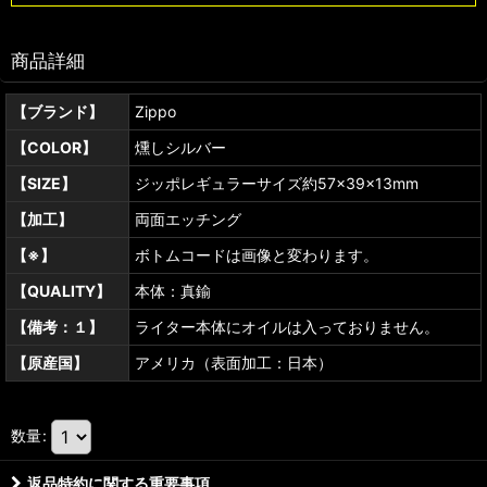
商品詳細
【ブランド】
Zippo
【COLOR】
燻しシルバー
【SIZE】
ジッポレギュラーサイズ約57×39×13mm
【加工】
両面エッチング
【※】
ボトムコードは画像と変わります。
【QUALITY】
本体：真鍮
【備考：１】
ライター本体にオイルは入っておりません。
【原産国】
アメリカ（表面加工：日本）
数量
:
返品特約に関する重要事項