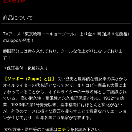
在庫わずか
商品について
TVアニメ『東京喰種トーキョーグール』 より金木 研(通常＆覚醒後)
のZippoが登場！
赫眼部分には赤を入れており、クールな仕上がりになっておりま
す！
※保証書付・化粧箱入り
【ジッポー（Zippo）とは】
長い歴史と世界的な普及率の高さから
オイルライターの代名詞となっており、またコピー商品も大量に出
まわっていることから、オイルライターの一般名称として認識され
ている。 高い耐久性・耐風性と永久修理保証がある。1932年の創
業、1933年の第1号発売以来、基本構造にはほとんど変化がない
が、外側のケースに様々な意匠を凝らすことで豊富なバリエーショ
ンが生じており、世界各国に収集家が存在する。
支払方法・送料等のご確認は
コチラ
をお読み下さい。