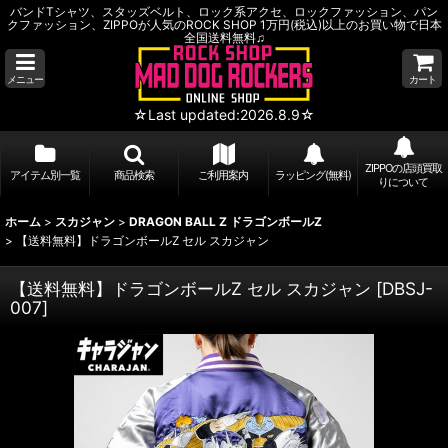
バンドTシャツ、スタッズベルト、ロック系アクセ、ロックファッション、パン
クファッション、ZIPPOが人気のROCK SHOP 1万円(税込)以上のお買い物で日本
全国送料無料♫
メニュー
カート
☆Last updated:2026.8.9☆
ZIPPOの店頭買取
アイテム別一覧
商品検索
ご利用案内
ラッピング(無料)
りについて
ホーム
>
スカジャン
>
DRAGON BALL Z ドラゴンボールZ
>
【送料無料】ドラゴンボールZ セル スカジャン
【送料無料】ドラゴンボールZ セル スカジャン
[
DBSJ-
007
]