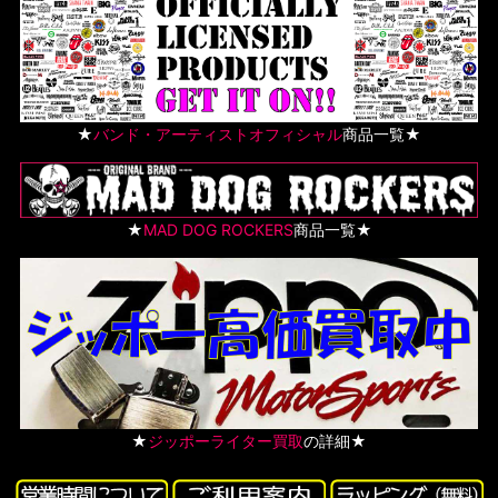
★
バンド・アーティストオフィシャル
商品一覧★
★
MAD DOG ROCKERS
商品一覧★
★
ジッポーライター買取
の詳細★