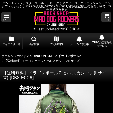
バンドTシャツ、スタッズベルト、ロック系アクセ、ロックファッション、パン
クファッション、ZIPPOが人気のROCK SHOP 1万円(税込)以上のお買い物で日本
全国送料無料♫
メニュー
カート
☆Last updated:2026.8.10☆
ZIPPOの店頭買取
アイテム別一覧
商品検索
ご利用案内
ラッピング(無料)
りについて
ホーム
>
スカジャン
>
DRAGON BALL Z ドラゴンボールZ
>
【送料無料】ドラゴンボールZ セル スカジャン(Lサイズ)
【送料無料】ドラゴンボールZ セル スカジャン(Lサイ
ズ)
[
DBSJ-006
]