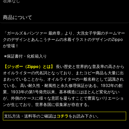
在庫なし
商品について
「ガールズ＆パンツァー 最終章」より、大洗女子学園のチームマー
クのデザインとあんこうチームの水着イラストのデザインのZippo
が登場！
※保証書付・化粧箱入り
【ジッポー（Zippo）とは】
長い歴史と世界的な普及率の高さから
オイルライターの代名詞となっており、またコピー商品も大量に出
まわっていることから、オイルライターの一般名称として認識され
ている。 高い耐久性・耐風性と永久修理保証がある。1932年の創
業、1933年の第1号発売以来、基本構造にはほとんど変化がない
が、外側のケースに様々な意匠を凝らすことで豊富なバリエーショ
ンが生じており、世界各国に収集家が存在する。
支払方法・送料等のご確認は
コチラ
をお読み下さい。