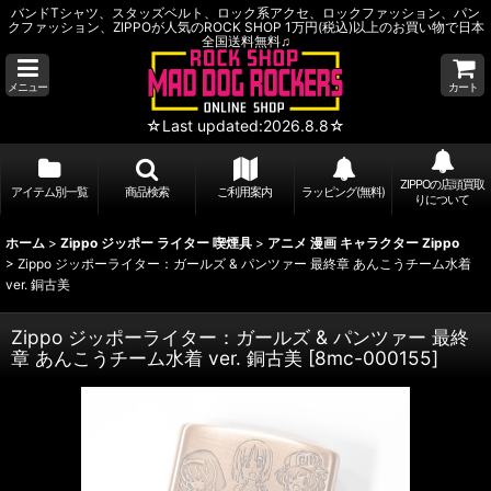
バンドTシャツ、スタッズベルト、ロック系アクセ、ロックファッション、パン
クファッション、ZIPPOが人気のROCK SHOP 1万円(税込)以上のお買い物で日本
全国送料無料♫
メニュー
カート
☆Last updated:2026.8.8☆
ZIPPOの店頭買取
アイテム別一覧
商品検索
ご利用案内
ラッピング(無料)
りについて
ホーム
>
Zippo ジッポー ライター 喫煙具
>
アニメ 漫画 キャラクター Zippo
>
Zippo ジッポーライター：ガールズ & パンツァー 最終章 あんこうチーム水着
ver. 銅古美
Zippo ジッポーライター：ガールズ & パンツァー 最終
章 あんこうチーム水着 ver. 銅古美
[
8mc-000155
]