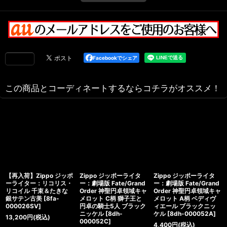
Facebookでシェア
この商品とコーディネートするならコチラがオススメ！
【再入荷】Zippo ジッポ
Zippo ジッポーライタ
Zippo ジッポーライタ
ーライター：リコリス・
ー：劇場版 Fate/Grand
ー：劇場版 Fate/Grand
リコイル 千束＆たきな
Order 神聖円卓領域キャ
Order 神聖円卓領域キャ
銀サテン古美
[
8fa-
メロット C柄 獅子王と
メロット A柄 ベディヴ
000026SV
]
円卓の騎士5人 ブラック
ィエール ブラックニッ
ニッケル
[
8dh-
ケル
[
8dh-000052A
]
13,200
円
(税込)
000052C
]
4,400
円
(税込)