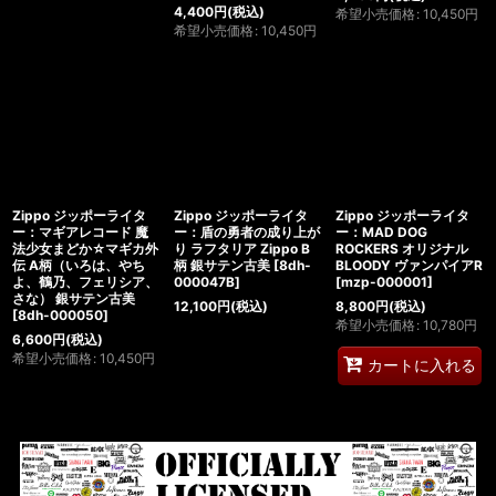
4,400
円
(税込)
希望小売価格
:
10,450
円
希望小売価格
:
10,450
円
Zippo ジッポーライタ
Zippo ジッポーライタ
Zippo ジッポーライタ
ー：マギアレコード 魔
ー：盾の勇者の成り上が
ー：MAD DOG
法少女まどか☆マギカ外
り ラフタリア Zippo B
ROCKERS オリジナル
伝 A柄（いろは、やち
柄 銀サテン古美
[
8dh-
BLOODY ヴァンパイアR
よ、鶴乃、フェリシア、
000047B
]
[
mzp-000001
]
さな） 銀サテン古美
12,100
円
(税込)
8,800
円
(税込)
[
8dh-000050
]
希望小売価格
:
10,780
円
6,600
円
(税込)
希望小売価格
:
10,450
円
カートに入れる