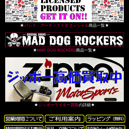
★
バンド・アーティストオフィシャル
商品一覧★
★
MAD DOG ROCKERS
商品一覧★
★
ジッポーライター買取
の詳細★